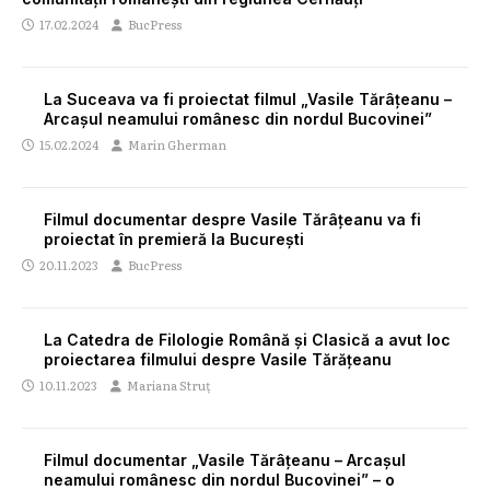
17.02.2024
BucPress
La Suceava va fi proiectat filmul „Vasile Tărâțeanu –
Arcașul neamului românesc din nordul Bucovinei”
15.02.2024
Marin Gherman
Filmul documentar despre Vasile Tărâțeanu va fi
proiectat în premieră la București
20.11.2023
BucPress
La Catedra de Filologie Română și Clasică a avut loc
proiectarea filmului despre Vasile Tărățeanu
10.11.2023
Mariana Struț
Filmul documentar „Vasile Tărâțeanu – Arcașul
neamului românesc din nordul Bucovinei” – o