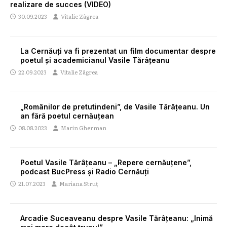
realizare de succes (VIDEO)
30.09.2023
Vitalie Zâgrea
La Cernăuți va fi prezentat un film documentar despre
poetul și academicianul Vasile Tărâțeanu
22.09.2023
Vitalie Zâgrea
„Românilor de pretutindeni”, de Vasile Tărâțeanu. Un
an fără poetul cernăuțean
08.08.2023
Marin Gherman
Poetul Vasile Tărâțeanu – „Repere cernăuțene”,
podcast BucPress și Radio Cernăuți
21.07.2023
Mariana Struț
Arcadie Suceaveanu despre Vasile Tărâțeanu: „Inimă