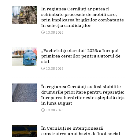
În regiunea Cernăuți ar putea fi
schimbate procesele de mobilizare,
prin implicarea brigăzilor combatante
în selecția candidaților
10.08.2026
„Pachetul școlarului” 2026: a început
primirea cererilor pentru ajutorul de
stat
10.08.2026
În regiunea Cernăuți au fost stabilite
drumurile prioritare pentru reparație:
începerea lucrărilor este așteptată deja
în luna august
10.08.2026
În Cernăuți se intenționează
construirea unui bazin de înot social