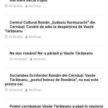
mai mare decât trupul”
09.08.2022
BucPress
Centrul Cultural Român „Eudoxiu Hurmuzachi” din
Cernăuți: Cuvânt de adio la despărțirea de Vasile
Tărâțeanu
09.08.2022
BucPress
Ne mor românii! Ne-a părăsit și Vasile Tărâțeanu
08.08.2022
BucPress
Societatea Scriitorilor Români din Cernăuți: Vasile
Tărâțeanu, „poetul bolnav de România”, nu mai este
printre noi
08.08.2022
BucPress
Poetul cernăuțean Vasile Tărâțeanu a pășit în veșnicie