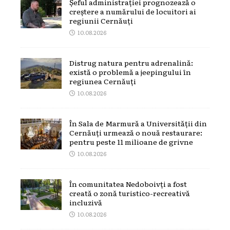
Șeful administrației prognozează o
creștere a numărului de locuitori ai
regiunii Cernăuți
10.08.2026
Distrug natura pentru adrenalină:
există o problemă a jeepingului în
regiunea Cernăuți
10.08.2026
În Sala de Marmură a Universității din
Cernăuți urmează o nouă restaurare:
pentru peste 11 milioane de grivne
10.08.2026
În comunitatea Nedoboivți a fost
creată o zonă turistico-recreativă
incluzivă
10.08.2026