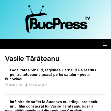
Vasile Tărâțeanu
Localitatea Sinăuți, regiunea Cernăuți i-a readus
pentru totdeauna acasă pe fiii satului – poeții
Bucovinei…
04.11.2024
Vitalie Zâgrea
Întâlnire de suflet la Suceava cu prilejul proiectării
unui film consacrat lui Vasile Tărâțeanu, lider al
comunității românești din regiunea Cernăuți