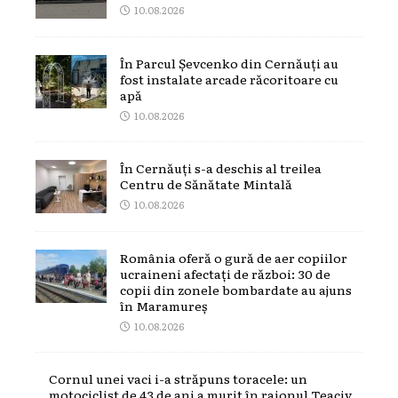
10.08.2026
În Parcul Șevcenko din Cernăuți au
fost instalate arcade răcoritoare cu
apă
10.08.2026
În Cernăuți s-a deschis al treilea
Centru de Sănătate Mintală
10.08.2026
România oferă o gură de aer copiilor
ucraineni afectați de război: 30 de
copii din zonele bombardate au ajuns
în Maramureș
10.08.2026
Cornul unei vaci i-a străpuns toracele: un
motociclist de 43 de ani a murit în raionul Teaciv