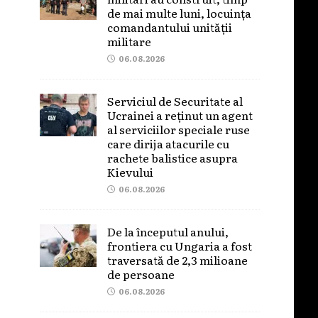
de mai multe luni, locuința
comandantului unității
militare
06.08.2026
Serviciul de Securitate al
Ucrainei a reținut un agent
al serviciilor speciale ruse
care dirija atacurile cu
rachete balistice asupra
Kievului
06.08.2026
De la începutul anului,
frontiera cu Ungaria a fost
traversată de 2,3 milioane
de persoane
06.08.2026