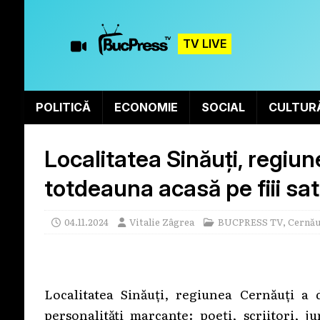
TV LIVE
POLITICĂ
ECONOMIE
SOCIAL
CULTUR
Localitatea Sinăuți, regiu
totdeauna acasă pe fiii sat
04.11.2024
Vitalie Zâgrea
BUCPRESS TV
,
Cernău
Localitatea Sinăuți, regiunea Cernăuți a d
personalități marcante: poeți, scriitori, ju