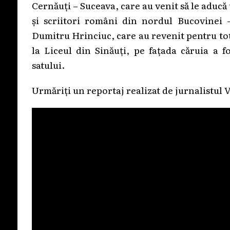
Cernăuți – Suceava, care au venit să le aducă
și scriitori români din nordul Bucovinei 
Dumitru Hrinciuc, care au revenit pentru totd
la Liceul din Sinăuți, pe fațada căruia a f
satului.
Urmăriți un reportaj realizat de jurnalistul V