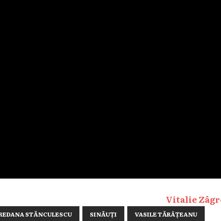
Vitalie Zâgr
OREDANA STĂNCULESCU
SINĂUȚI
VASILE TĂRÂȚEANU