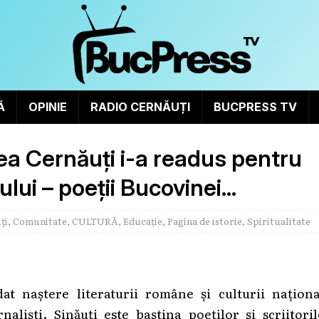
Ă
OPINIE
RADIO CERNĂUȚI
BUCPRESS TV
nea Cernăuți i-a readus pentru
ului – poeții Bucovinei…
ți
,
Comunitate
,
CULTURĂ
,
Educație
,
Pagina de istorie
,
Spiritualitate
at naștere literaturii române și culturii naționa
rnaliști. Sinăuți este baștina poeților și scriitori