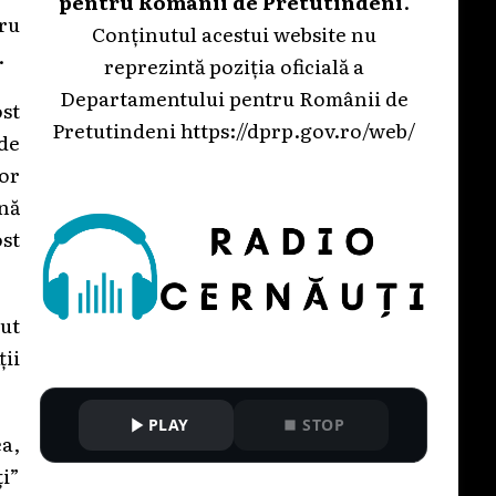
pentru Românii de Pretutindeni
.
ru
Conținutul acestui website nu
.
reprezintă poziția oficială a
Departamentului pentru Românii de
st
Pretutindeni
https://dprp.gov.ro/web/
 de
or
ână
ost
put
ții
PLAY
STOP
a,
ți”