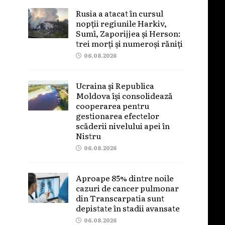
Rusia a atacat în cursul
nopții regiunile Harkiv,
Sumî, Zaporijjea și Herson:
trei morți și numeroși răniți
06.08.2026
Ucraina și Republica
Moldova își consolidează
cooperarea pentru
gestionarea efectelor
scăderii nivelului apei în
Nistru
06.08.2026
Aproape 85% dintre noile
cazuri de cancer pulmonar
din Transcarpatia sunt
depistate în stadii avansate
06.08.2026