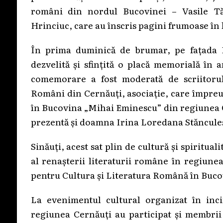
români din nordul Bucovinei – Vasile Tă
Hrinciuc, care au înscris pagini frumoase în
În prima duminică de brumar, pe fațada Li
dezvelită și sfințită o placă memorială în 
comemorare a fost moderată de scriitorul 
Români din Cernăuți, asociație, care împreu
în Bucovina „Mihai Eminescu” din regiunea Ce
prezentă și doamna Irina Loredana Stăncules
Sinăuți, acest sat plin de cultură și spiritu
al renașterii literaturii române în regiunea
pentru Cultura și Literatura Română în Buc
La evenimentul cultural organizat în inci
regiunea Cernăuți au participat și membrii 