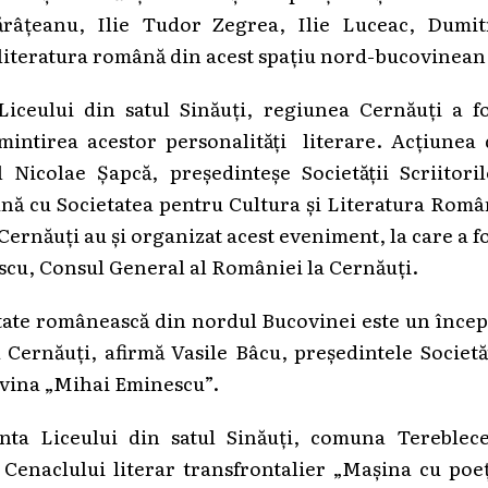
râțeanu, Ilie Tudor Zegrea, Ilie Luceac, Dumit
 literatura română din acest spațiu nord-bucovinean
ceului din satul Sinăuți, regiunea Cernăuți a fo
amintirea acestor personalități literare. Acțiunea
Nicolae Șapcă, președinteșe Societății Scriitoril
nă cu Societatea pentru Cultura și Literatura Rom
rnăuți au și organizat acest eveniment, la care a f
cu, Consul General al României la Cernăuți.
alitate românească din nordul Bucovinei este un înce
 Cernăuți, afirmă Vasile Bâcu, președintele Societă
ovina „Mihai Eminescu”.
nta Liceului din satul Sinăuți, comuna Tereblece
Cenaclului literar transfrontalier „Mașina cu poe