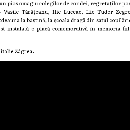
 un pios omagiu colegilor de condei, regretaților po
– Vasile Tărâțeanu, Ilie Luceac, Ilie Tudor Zegre
eauna la baștină, la școala dragă din satul copilări
ost instalată o placă comemorativă în memoria fii
italie Zâgrea.