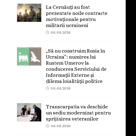
La Cernăuți au fost
prezentate noile contracte
motivaționale pentru
militarii ucraineni
06.08.2026
„Să nu construim Rusia în
Ucraina”: numirea lui
Rustem Umerov la
conducerea Serviciului de
Informații Externe și
dilema loialității politice
06.08.2026
Transcarpatia va deschide
un sediu modernizat pentru
sprijinirea veteranilor
06.08.2026