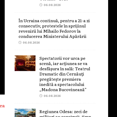
06.08.2026
În Ucraina continuă, pentru a 21-a zi
consecutiv, protestele în sprijinul
revenirii lui Mîhailo Fedorov la
conducerea Ministerului Apărării
06.08.2026
Spectatorii vor urca pe
scenă, iar acțiunea se va
desfășura în sală: Teatrul
Dramatic din Cernăuți
pregătește premiera
inedită a spectacolului
„Madona Bucovineană”
06.08.2026
ea
Regiunea Odesa: zeci de
militari au construit, timp