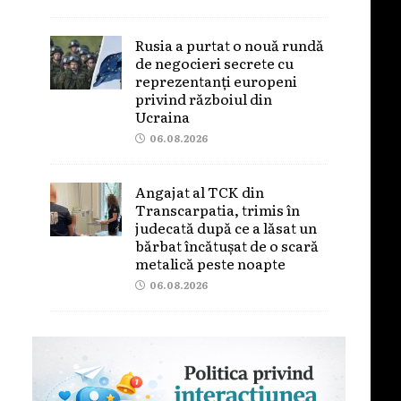
Rusia a purtat o nouă rundă
de negocieri secrete cu
reprezentanți europeni
privind războiul din
Ucraina
06.08.2026
Angajat al TCK din
Transcarpatia, trimis în
judecată după ce a lăsat un
bărbat încătușat de o scară
metalică peste noapte
06.08.2026