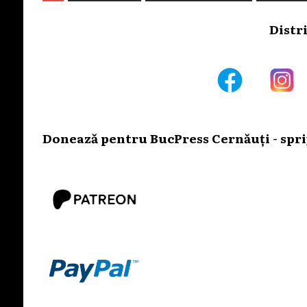
Distr
Donează pentru BucPress Cernăuți - sprij