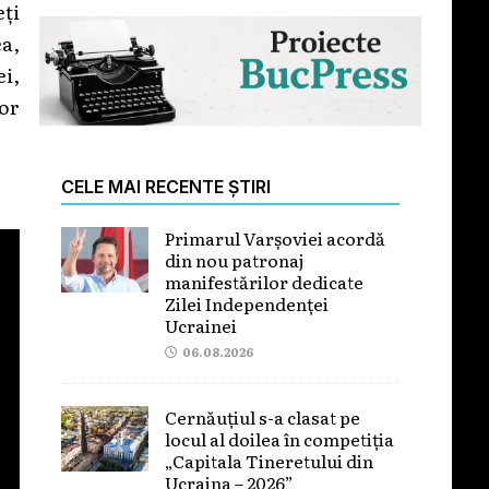
eți
a,
ei,
lor
CELE MAI RECENTE ȘTIRI
Primarul Varșoviei acordă
din nou patronaj
manifestărilor dedicate
Zilei Independenței
Ucrainei
06.08.2026
Cernăuțiul s-a clasat pe
locul al doilea în competiția
„Capitala Tineretului din
Ucraina – 2026”