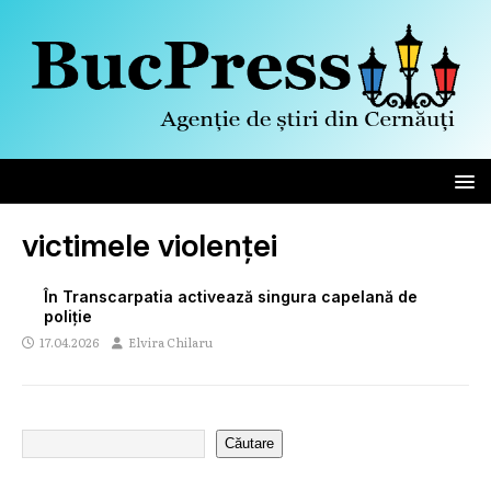
victimele violenței
În Transcarpatia activează singura capelană de
poliție
17.04.2026
Elvira Chilaru
Căutare