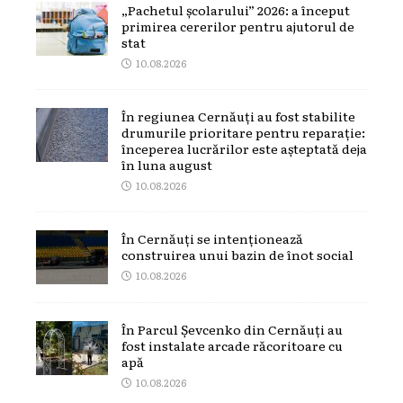
„Pachetul școlarului” 2026: a început
primirea cererilor pentru ajutorul de
stat
10.08.2026
În regiunea Cernăuți au fost stabilite
drumurile prioritare pentru reparație:
începerea lucrărilor este așteptată deja
în luna august
10.08.2026
În Cernăuți se intenționează
construirea unui bazin de înot social
10.08.2026
În Parcul Șevcenko din Cernăuți au
fost instalate arcade răcoritoare cu
apă
10.08.2026