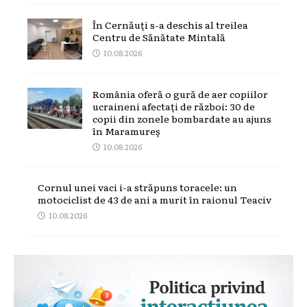
În Cernăuți s-a deschis al treilea
Centru de Sănătate Mintală
10.08.2026
România oferă o gură de aer copiilor
ucraineni afectați de război: 30 de
copii din zonele bombardate au ajuns
în Maramureș
10.08.2026
Cornul unei vaci i-a străpuns toracele: un
motociclist de 43 de ani a murit în raionul Teaciv
10.08.2026