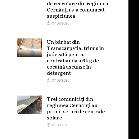
de recrutare din regiunea
Cernăuți i s-a comunicat
suspiciunea
07.08.2026
Un bărbat din
Transcarpatia, trimis în
judecată pentru
contrabanda a 6 kg de
cocaină ascunse în
detergent
07.08.2026
Trei comunități din
regiunea Cernăuți au
primit seturi de centrale
solare
07.08.2026