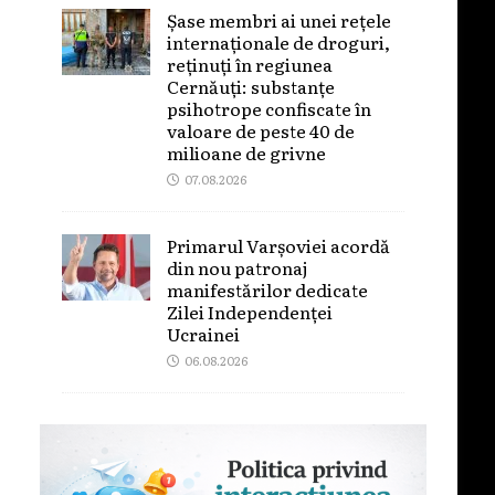
Șase membri ai unei rețele
internaționale de droguri,
reținuți în regiunea
Cernăuți: substanțe
psihotrope confiscate în
valoare de peste 40 de
milioane de grivne
07.08.2026
Primarul Varșoviei acordă
din nou patronaj
manifestărilor dedicate
Zilei Independenței
Ucrainei
06.08.2026