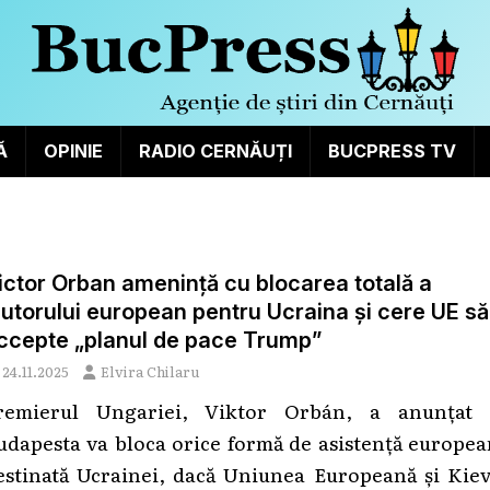
Ă
OPINIE
RADIO CERNĂUȚI
BUCPRESS TV
ictor Orban amenință cu blocarea totală a
jutorului european pentru Ucraina și cere UE să
ccepte „planul de pace Trump”
24.11.2025
Elvira Chilaru
remierul Ungariei, Viktor Orbán, a anunțat 
udapesta va bloca orice formă de asistență europea
estinată Ucrainei, dacă Uniunea Europeană și Kiev