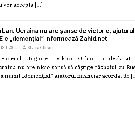
u vor accepta
[…]
rban: Ucraina nu are șanse de victorie, ajutorul
E e „demențial” informează Zahid.net
18.11.2025
Elvira Chilaru
remierul Ungariei, Viktor Orban, a declarat 
craina nu are nicio șansă să câștige războiul cu Ru
i a numit „demențial” ajutorul financiar acordat de
[