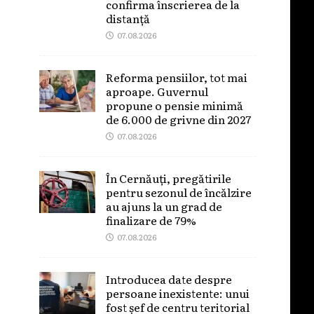
confirma înscrierea de la
distanță
07.08.2026
Reforma pensiilor, tot mai
aproape. Guvernul
propune o pensie minimă
de 6.000 de grivne din 2027
07.08.2026
În Cernăuți, pregătirile
pentru sezonul de încălzire
au ajuns la un grad de
finalizare de 79%
07.08.2026
Introducea date despre
persoane inexistente: unui
fost șef de centru teritorial