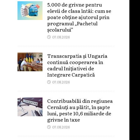
5.000 de grivne pentru
elevii de clasa întâi: cum se
poate obține ajutorul prin
programul „Pachetul
școlarului”
07.08.2026
Transcarpatia și Ungaria
continuă cooperarea în
cadrul Inițiativei de
Integrare Carpatică
07.08.2026
Contribuabilii din regiunea
Cernăuți au plătit, în șapte
luni, peste 10,6 miliarde de
grivne în taxe
07.08.2026