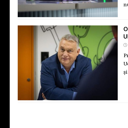
n
O
U
P
U
ș