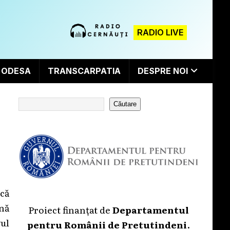
RADIO LIVE
ODESA
TRANSCARPATIA
DESPRE NOI
Căutare
că
nă
Proiect finanțat de
Departamentul
ul
pentru Românii de Pretutindeni
.