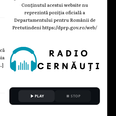
Conținutul acestui website nu
reprezintă poziția oficială a
Departamentului pentru Românii de
Pretutindeni
https://dprp.gov.ro/web/
că
sia
…]
PLAY
STOP