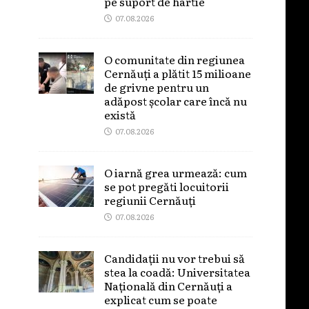
pe suport de hârtie
07.08.2026
O comunitate din regiunea
Cernăuți a plătit 15 milioane
de grivne pentru un
adăpost școlar care încă nu
există
07.08.2026
O iarnă grea urmează: cum
se pot pregăti locuitorii
regiunii Cernăuți
07.08.2026
Candidații nu vor trebui să
stea la coadă: Universitatea
Națională din Cernăuți a
explicat cum se poate