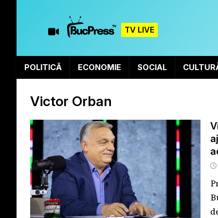
TV LIVE
POLITICĂ
ECONOMIE
SOCIAL
CULTUR
Victor Orban
V
a
a
P
B
d