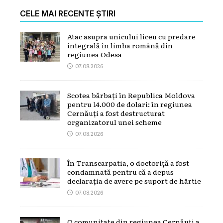
CELE MAI RECENTE ȘTIRI
Atac asupra unicului liceu cu predare
integrală în limba română din
regiunea Odesa
07.08.2026
Scotea bărbați în Republica Moldova
pentru 14.000 de dolari: în regiunea
Cernăuți a fost destructurat
organizatorul unei scheme
07.08.2026
În Transcarpatia, o doctoriță a fost
condamnată pentru că a depus
declarația de avere pe suport de hârtie
07.08.2026
O comunitate din regiunea Cernăuți a