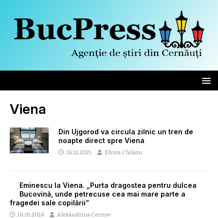
Viena
Din Ujgorod va circula zilnic un tren de
noapte direct spre Viena
16.12.2025
Elvira Chilaru
Eminescu la Viena. „Purta dragostea pentru dulcea
Bucovină, unde petrecuse cea mai mare parte a
fragedei sale copilării”
16.05.2024
Alexandrina Cernov