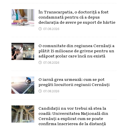
În Transcarpatia, o doctoriță a fost
condamnată pentru că a depus
declarația de avere pe suport de hârtie
07.08.2026
O comunitate din regiunea Cernăuți a
plătit 15 milioane de grivne pentru un
adăpost școlar care încă nu există
07.08.2026
O iarnă grea urmează: cum se pot
pregăti locuitorii regiunii Cernăuți
07.08.2026
Candidații nu vor trebui să stea la
coadă: Universitatea Națională din
Cernăuți a explicat cum se poate
confirma înscrierea de la distanță