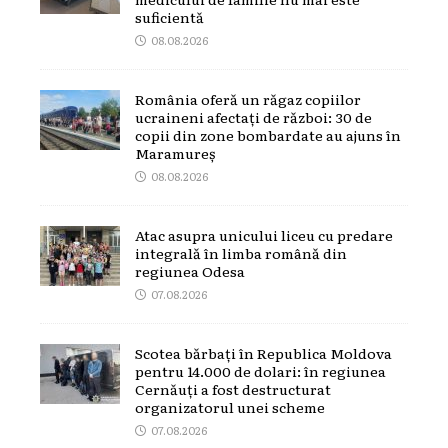
suficientă
08.08.2026
România oferă un răgaz copiilor
ucraineni afectați de război: 30 de
copii din zone bombardate au ajuns în
Maramureș
08.08.2026
Atac asupra unicului liceu cu predare
integrală în limba română din
regiunea Odesa
07.08.2026
Scotea bărbați în Republica Moldova
pentru 14.000 de dolari: în regiunea
Cernăuți a fost destructurat
organizatorul unei scheme
07.08.2026