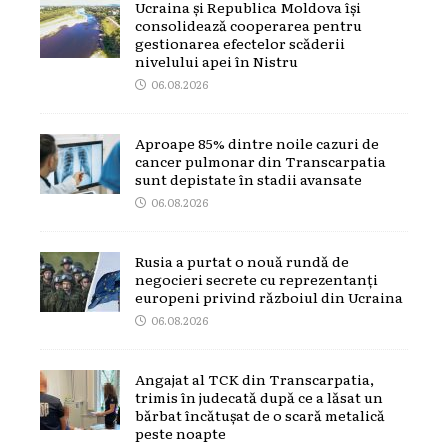
Ucraina și Republica Moldova își
consolidează cooperarea pentru
gestionarea efectelor scăderii
nivelului apei în Nistru
06.08.2026
Aproape 85% dintre noile cazuri de
cancer pulmonar din Transcarpatia
sunt depistate în stadii avansate
06.08.2026
Rusia a purtat o nouă rundă de
negocieri secrete cu reprezentanți
europeni privind războiul din Ucraina
06.08.2026
Angajat al TCK din Transcarpatia,
trimis în judecată după ce a lăsat un
bărbat încătușat de o scară metalică
peste noapte