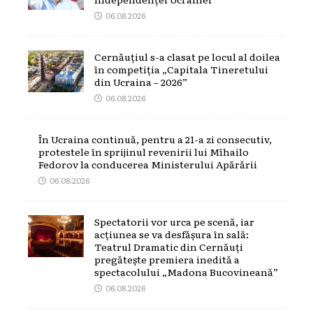
06.08.2026
Cernăuțiul s-a clasat pe locul al doilea
în competiția „Capitala Tineretului
din Ucraina – 2026”
06.08.2026
În Ucraina continuă, pentru a 21-a zi consecutiv,
protestele în sprijinul revenirii lui Mîhailo
Fedorov la conducerea Ministerului Apărării
06.08.2026
Spectatorii vor urca pe scenă, iar
acțiunea se va desfășura în sală:
Teatrul Dramatic din Cernăuți
pregătește premiera inedită a
spectacolului „Madona Bucovineană”
06.08.2026