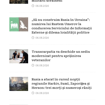
militarii ucraineni
06.08.2026
„Să nu construim Rusia în Ucraina”:
numirea lui Rustem Umerov la
conducerea Serviciului de Informații
Externe și dilema loialității politice
06.08.2026
Transcarpatia va deschide un sediu
modernizat pentru sprijinirea
veteranilor
06.08.2026
Rusia a atacat în cursul nopții
regiunile Harkiv, Sumî, Zaporijjea și
Herson: trei morți și numeroși răniți
06.08.2026