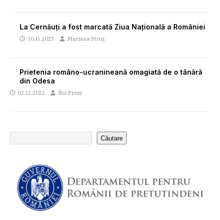
La Cernăuți a fost marcată Ziua Națională a României
30.11.2023
Mariana Struț
Prietenia româno-ucranineană omagiată de o tânără
din Odesa
02.12.2022
BucPress
Căutare