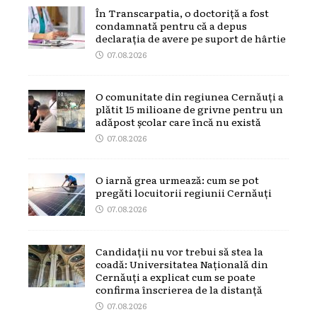
În Transcarpatia, o doctoriță a fost
condamnată pentru că a depus
declarația de avere pe suport de hârtie
07.08.2026
O comunitate din regiunea Cernăuți a
plătit 15 milioane de grivne pentru un
adăpost școlar care încă nu există
07.08.2026
O iarnă grea urmează: cum se pot
pregăti locuitorii regiunii Cernăuți
07.08.2026
Candidații nu vor trebui să stea la
coadă: Universitatea Națională din
Cernăuți a explicat cum se poate
confirma înscrierea de la distanță
07.08.2026