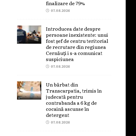
finalizare de 79%
07.08.2026
Introducea date despre
persoane inexistente: unui
fost șef de centru teritorial
de recrutare din regiunea
Cernăuți i s-a comunicat
suspiciunea
07.08.2026
Un bărbat din
Transcarpatia, trimis în
judecată pentru
contrabanda a 6 kg de
cocaină ascunse în
detergent
07.08.2026