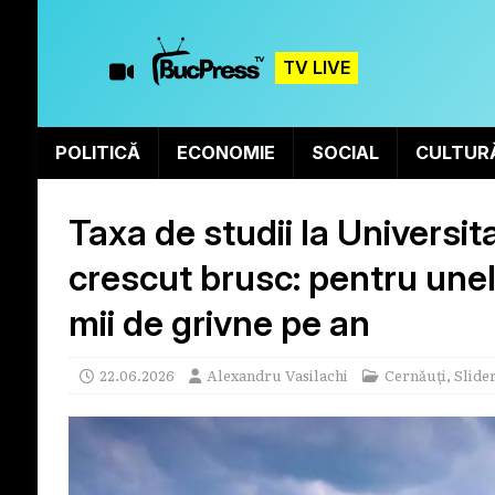
TV LIVE
POLITICĂ
ECONOMIE
SOCIAL
CULTUR
Taxa de studii la Universit
crescut brusc: pentru unele
mii de grivne pe an
22.06.2026
Alexandru Vasilachi
Cernăuți
,
Slide