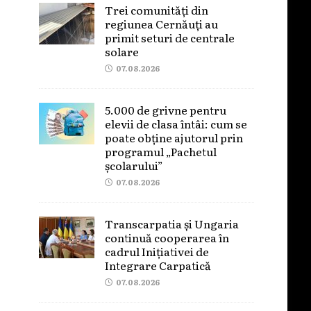
Trei comunități din
regiunea Cernăuți au
primit seturi de centrale
solare
07.08.2026
5.000 de grivne pentru
elevii de clasa întâi: cum se
poate obține ajutorul prin
programul „Pachetul
școlarului”
07.08.2026
Transcarpatia și Ungaria
continuă cooperarea în
cadrul Inițiativei de
Integrare Carpatică
07.08.2026