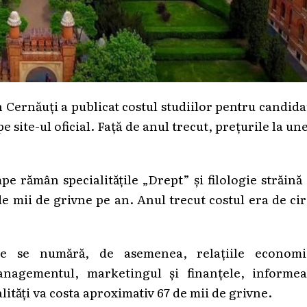
 Cernăuți a publicat costul studiilor pentru candida
 site-ul oficial. Față de anul trecut, prețurile la un
umpe rămân specialitățile „Drept” și filologie străin
de mii de grivne pe an. Anul trecut costul era de ci
cate se numără, de asemenea, relațiile economi
anagementul, marketingul și finanțele, informea
alități va costa aproximativ 67 de mii de grivne.