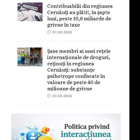
Contribuabilii din regiunea
Cernăuți au plătit, în șapte
luni, peste 10,6 miliarde de
grivne în taxe
07.08.2026
Șase membri ai unei rețele
internaționale de droguri,
reținuți în regiunea
Cernăuți: substanțe
psihotrope confiscate în
valoare de peste 40 de
milioane de grivne
07.08.2026