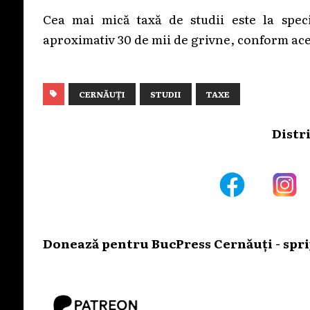
Cea mai mică taxă de studii este la speci
aproximativ 30 de mii de grivne, conform ace
CERNĂUȚI
STUDII
TAXE
Distr
Donează pentru BucPress Cernăuți - sprij