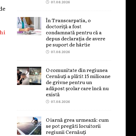
07.08.2026
de
În Transcarpatia, o
doctoriță a fost
hi
condamnată pentru că a
depus declarația de avere
pe suport de hârtie
07.08.2026
O comunitate din regiunea
Cernăuți a plătit 15 milioane
de grivne pentru un
adăpost școlar care încă nu
există
07.08.2026
O iarnă grea urmează: cum
se pot pregăti locuitorii
regiunii Cernăuți