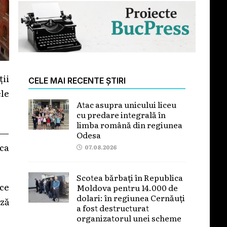
ții
CELE MAI RECENTE ȘTIRI
ele
Atac asupra unicului liceu
cu predare integrală în
limba română din regiunea
ă —
Odesa
rca
07.08.2026
Scotea bărbați în Republica
ce
Moldova pentru 14.000 de
dolari: în regiunea Cernăuți
ză
a fost destructurat
organizatorul unei scheme