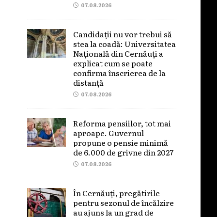
07.08.2026
Candidații nu vor trebui să
stea la coadă: Universitatea
Națională din Cernăuți a
explicat cum se poate
confirma înscrierea de la
distanță
07.08.2026
Reforma pensiilor, tot mai
aproape. Guvernul
propune o pensie minimă
de 6.000 de grivne din 2027
07.08.2026
În Cernăuți, pregătirile
pentru sezonul de încălzire
au ajuns la un grad de