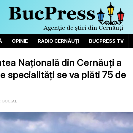
Ă
OPINIE
RADIO CERNĂUȚI
BUCPRESS TV
atea Națională din Cernăuți a
 specialități se va plăti 75 de
r
,
SOCIAL