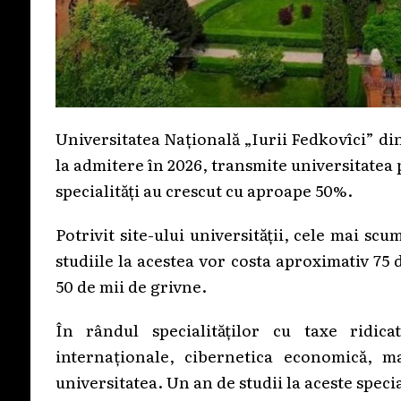
Universitatea Națională „Iurii Fedkovîci” din
la admitere în 2026, transmite universitatea pe
specialități au crescut cu aproape 50%.
Potrivit site-ului universității, cele mai sc
studiile la acestea vor costa aproximativ 75 
50 de mii de grivne.
În rândul specialităților cu taxe ridi
internaționale, cibernetica economică, m
universitatea. Un an de studii la aceste speci