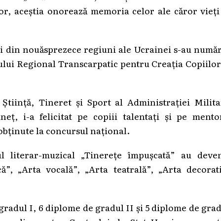
 lor, aceștia onorează memoria celor ale căror vieți
nți din nouăsprezece regiuni ale Ucrainei s-au numă
trului Regional Transcarpatic pentru Creația Copiilor
tiință, Tineret și Sport al Administrației Milita
ț, i-a felicitat pe copiii talentați și pe mentor
bținute la concursul național.
ul literar-muzical „Tinerețe împușcată” au deven
că”, „Arta vocală”, „Arta teatrală”, „Arta decorat
gradul I, 6 diplome de gradul II și 5 diplome de gra