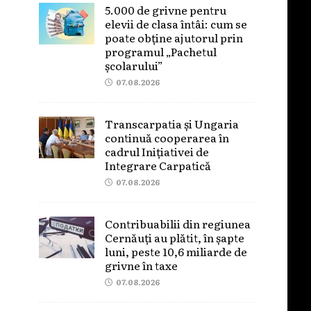
5.000 de grivne pentru
elevii de clasa întâi: cum se
poate obține ajutorul prin
programul „Pachetul
școlarului”
07.08.2026
Transcarpatia și Ungaria
continuă cooperarea în
cadrul Inițiativei de
Integrare Carpatică
07.08.2026
Contribuabilii din regiunea
Cernăuți au plătit, în șapte
luni, peste 10,6 miliarde de
grivne în taxe
07.08.2026