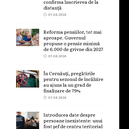
confirma înscrierea de la
distanță
07.08.2026
Reforma pensiilor, tot mai
aproape. Guvernul
propune o pensie minimă
de 6.000 de grivne din 2027
07.08.2026
În Cernăuți, pregătirile
pentru sezonul de încălzire
au ajuns la un grad de
finalizare de 79%
07.08.2026
Introducea date despre
persoane inexistente: unui
fost șef de centru teritorial