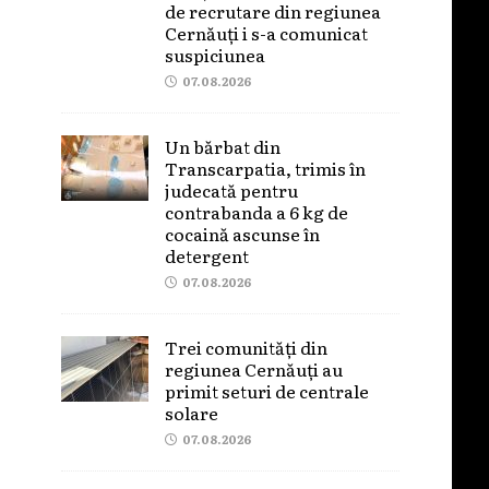
de recrutare din regiunea
Cernăuți i s-a comunicat
suspiciunea
07.08.2026
Un bărbat din
Transcarpatia, trimis în
judecată pentru
contrabanda a 6 kg de
cocaină ascunse în
detergent
07.08.2026
Trei comunități din
regiunea Cernăuți au
primit seturi de centrale
solare
07.08.2026