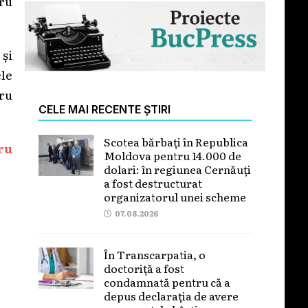
ru
 și
le
tru
CELE MAI RECENTE ȘTIRI
Scotea bărbați în Republica
ru
Moldova pentru 14.000 de
dolari: în regiunea Cernăuți
a fost destructurat
organizatorul unei scheme
07.08.2026
În Transcarpatia, o
doctoriță a fost
condamnată pentru că a
depus declarația de avere