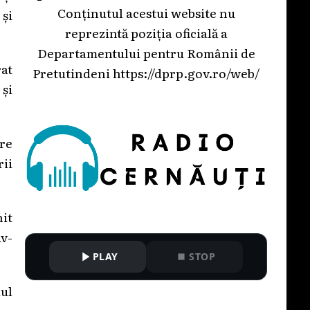
Conținutul acestui website nu
 și
reprezintă poziția oficială a
Departamentului pentru Românii de
rat
Pretutindeni
https://dprp.gov.ro/web/
 și
re
ii
it
iv-
PLAY
STOP
dul