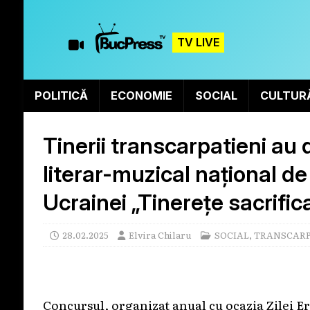
TV LIVE
POLITICĂ
ECONOMIE
SOCIAL
CULTUR
Tinerii transcarpatieni au d
literar-muzical național d
Ucrainei „Tinerețe sacrifica
28.02.2025
Elvira Chilaru
SOCIAL
,
TRANSCARP
Concursul, organizat anual cu ocazia Zilei Ero