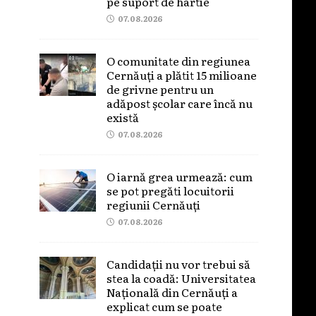
pe suport de hârtie
07.08.2026
O comunitate din regiunea
Cernăuți a plătit 15 milioane
de grivne pentru un
adăpost școlar care încă nu
există
07.08.2026
O iarnă grea urmează: cum
se pot pregăti locuitorii
regiunii Cernăuți
07.08.2026
Candidații nu vor trebui să
stea la coadă: Universitatea
Națională din Cernăuți a
explicat cum se poate