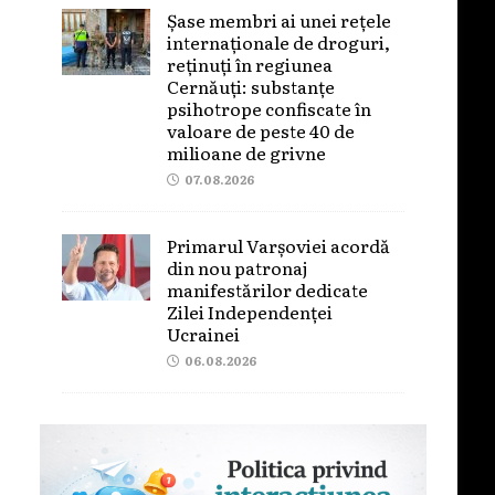
Șase membri ai unei rețele
internaționale de droguri,
reținuți în regiunea
Cernăuți: substanțe
psihotrope confiscate în
valoare de peste 40 de
milioane de grivne
07.08.2026
Primarul Varșoviei acordă
din nou patronaj
manifestărilor dedicate
Zilei Independenței
Ucrainei
06.08.2026