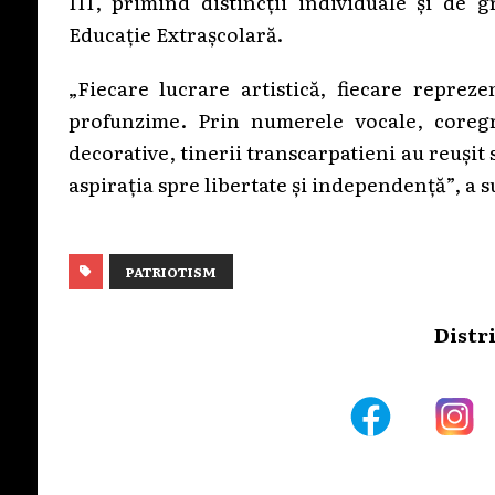
III, primind distincții individuale și de
Educație Extrașcolară.
„Fiecare lucrare artistică, fiecare repreze
profunzime. Prin numerele vocale, coregraf
decorative, tinerii transcarpatieni au reușit
aspirația spre libertate și independență”, a
PATRIOTISM
Distr