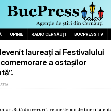
Ă
OPINIE
RADIO CERNĂUȚI
BUCPRESS TV
evenit laureați ai Festivalului
e comemorare a ostașilor
tă”.
ATIA
ilor „Sută din ceruri”, reunește mii de tineri talent