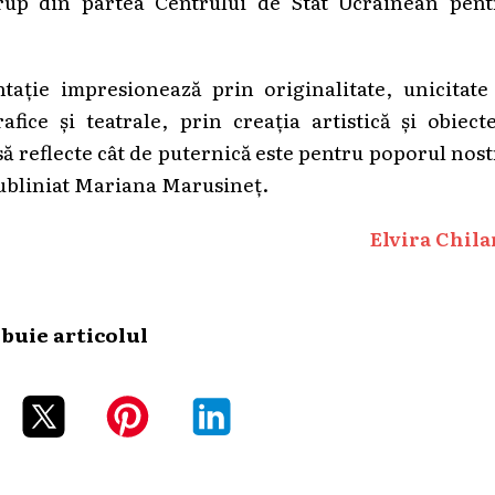
 grup din partea Centrului de Stat Ucrainean pent
ntație impresionează prin originalitate, unicitate
ice și teatrale, prin creația artistică și obiecte
 să reflecte cât de puternică este pentru poporul nos
 subliniat Mariana Marusineț.
Elvira Chila
ibuie articolul