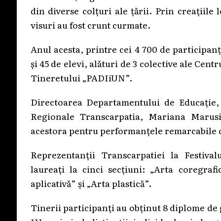
din diverse colțuri ale țării. Prin creațiile
visuri au fost crunt curmate.
Anul acesta, printre cei 4 700 de participa
și 45 de elevi, alături de 3 colective ale Cen
Tineretului „PADIiUN”.
Directoarea Departamentului de Educație, Ș
Regionale Transcarpatia, Mariana Marusine
acestora pentru performanțele remarcabile o
Reprezentanții Transcarpatiei la Festival
laureați la cinci secțiuni: „Arta coregrafi
aplicativă” și „Arta plastică”.
Tinerii participanți au obținut 8 diplome de 