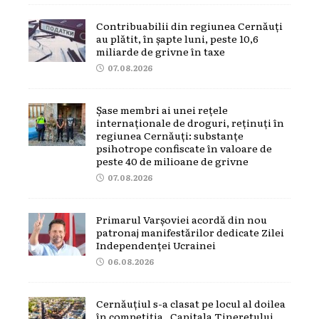
Contribuabilii din regiunea Cernăuți
au plătit, în șapte luni, peste 10,6
miliarde de grivne în taxe
07.08.2026
Șase membri ai unei rețele
internaționale de droguri, reținuți în
regiunea Cernăuți: substanțe
psihotrope confiscate în valoare de
peste 40 de milioane de grivne
07.08.2026
Primarul Varșoviei acordă din nou
patronaj manifestărilor dedicate Zilei
Independenței Ucrainei
06.08.2026
Cernăuțiul s-a clasat pe locul al doilea
în competiția „Capitala Tineretului