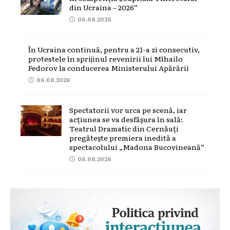
din Ucraina – 2026”
06.08.2026
În Ucraina continuă, pentru a 21-a zi consecutiv,
protestele în sprijinul revenirii lui Mîhailo
Fedorov la conducerea Ministerului Apărării
06.08.2026
Spectatorii vor urca pe scenă, iar
acțiunea se va desfășura în sală:
Teatrul Dramatic din Cernăuți
pregătește premiera inedită a
spectacolului „Madona Bucovineană”
06.08.2026