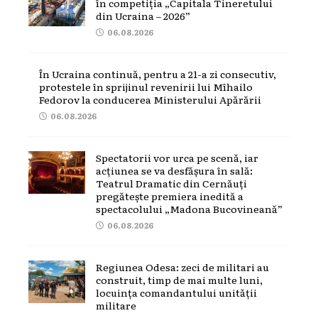
în competiția „Capitala Tineretului
din Ucraina – 2026”
06.08.2026
În Ucraina continuă, pentru a 21-a zi consecutiv,
protestele în sprijinul revenirii lui Mîhailo
Fedorov la conducerea Ministerului Apărării
06.08.2026
Spectatorii vor urca pe scenă, iar
acțiunea se va desfășura în sală:
Teatrul Dramatic din Cernăuți
pregătește premiera inedită a
spectacolului „Madona Bucovineană”
06.08.2026
Regiunea Odesa: zeci de militari au
construit, timp de mai multe luni,
locuința comandantului unității
militare