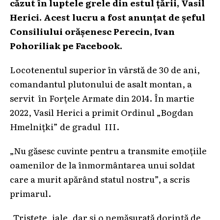
căzut în luptele grele din estul țării, Vasil
Herici. Acest lucru a fost anunțat de șeful
Consiliului orășenesc Perecin, Ivan
Pohoriliak pe Facebook.
Locotenentul superior în vârstă de 30 de ani,
comandantul plutonului de asalt montan, a
servit în Forțele Armate din 2014. În martie
2022, Vasil Herici a primit Ordinul „Bogdan
Hmelnițki” de gradul III.
„Nu găsesc cuvinte pentru a transmite emoțiile
oamenilor de la înmormântarea unui soldat
care a murit apărând statul nostru”, a scris
primarul.
„Tristețe, jale, dar și o nemăsurată dorință de