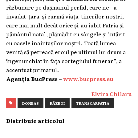
răzbunare pe dușmanul perfid, care ne- a
invadat țara și curmă viața tinerilor noștri,
care mai mult decât orice și-au iubit Patria și
pământul natal, plămădit cu sângele şi întărit
cu oasele înaintașilor noştri. Toată lumea
venită să petreacă eroul pe ultimul lui drum a
îngenunchiat în fața cortegiului funerar”, a
accentuat primarul.
Agenția BucPress –
www.bucpress.eu
Elvira Chilaru
DONBAS
RĂZBOI
TRANSCARPATIA
Distribuie articolul