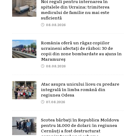
Noi reguli pentru internarea în
spitalele din Ucraina: trimiterea
medicului de familie nu mai este
suficientă
08.08.2026
România oferă un răgaz copiilor
ucraineni afectați de război: 30 de
copii din zone bombardate au ajuns în
Maramureș
08.08.2026
Atac asupra unicului liceu cu predare
integrală în limba română din
regiunea Odesa
07.08.2026
Scotea bărbați în Republica Moldova
pentru 14.000 de dolari: în regiunea
Cernăuți a fost destructurat
organizatorul unei scheme