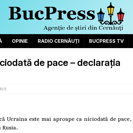
Ă
OPINIE
RADIO CERNĂUȚI
BUCPRESS TV
ciodată de pace – declarația
BOI
că Ucraina este mai aproape ca niciodată de pace,
u Rusia.