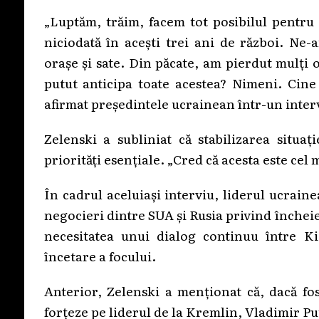
„Luptăm, trăim, facem tot posibilul pentr
niciodată în acești trei ani de război. Ne-
orașe și sate. Din păcate, am pierdut mulți 
putut anticipa toate acestea? Nimeni. Cine
afirmat președintele ucrainean într-un inter
Zelenski a subliniat că stabilizarea situaț
priorități esențiale. „Cred că acesta este cel 
În cadrul aceluiași interviu, liderul ucrain
negocieri dintre SUA și Rusia privind încheier
necesitatea unui dialog continuu între 
încetare a focului.
Anterior, Zelenski a menționat că, dacă f
forțeze pe liderul de la Kremlin, Vladimir Put