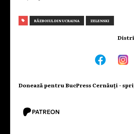
RĂZBOIUL DIN UCRAINA
ZELENSKI
Distr
Donează pentru BucPress Cernăuți - sprij