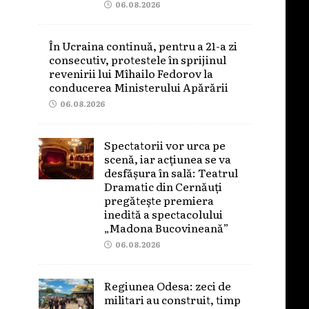
06.08.2026
În Ucraina continuă, pentru a 21-a zi
consecutiv, protestele în sprijinul
revenirii lui Mîhailo Fedorov la
conducerea Ministerului Apărării
06.08.2026
Spectatorii vor urca pe
scenă, iar acțiunea se va
desfășura în sală: Teatrul
Dramatic din Cernăuți
pregătește premiera
inedită a spectacolului
„Madona Bucovineană”
06.08.2026
Regiunea Odesa: zeci de
militari au construit, timp