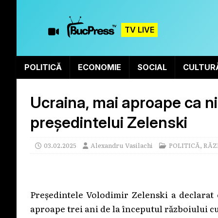
TV LIVE
POLITICĂ
ECONOMIE
SOCIAL
CULTUR
Ucraina, mai aproape ca ni
președintelui Zelenski
03.02.2025
Alexandru Vasilachi
POLITICĂ
,
RĂZ
Președintele Volodimir Zelenski a declarat 
aproape trei ani de la începutul războiului c