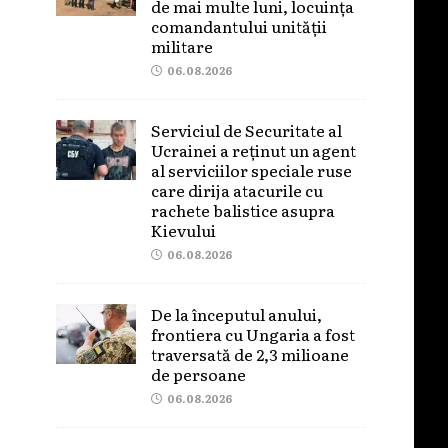
de mai multe luni, locuința
comandantului unității
militare
06.08.2026
Serviciul de Securitate al
Ucrainei a reținut un agent
al serviciilor speciale ruse
care dirija atacurile cu
rachete balistice asupra
Kievului
06.08.2026
De la începutul anului,
frontiera cu Ungaria a fost
traversată de 2,3 milioane
de persoane
06.08.2026