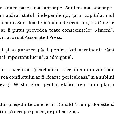
u a aduce pacea mai aproape. Suntem mai aproape 
am apărat statul, independența, țara, capitala, mu
oameni. Sunt foarte mândru de eroii noștri. Cine ar
 ar fi putut prevedea toate consecințele? Nimeni”,
viu acordat Associated Press.
iei și asigurarea păcii pentru toți ucrainenii ră
mai important lucru”, a adăugat el.
ean a avertizat că excluderea Ucrainei din eventual
ea conflictului ar fi „foarte periculoasă” și a sublin
Kiev și Washington pentru elaborarea unui plan 
ostul președinte american Donald Trump dorește să
in, să accepte pacea, ar putea reuși.