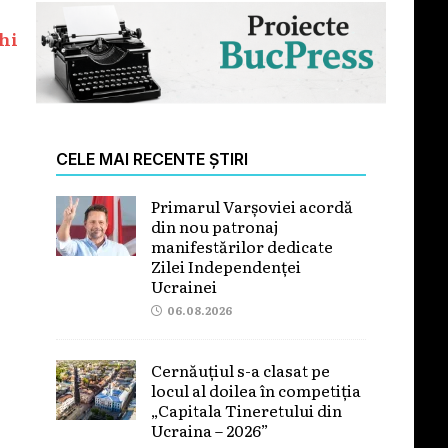
hi
CELE MAI RECENTE ȘTIRI
Primarul Varșoviei acordă
din nou patronaj
manifestărilor dedicate
Zilei Independenței
Ucrainei
06.08.2026
Cernăuțiul s-a clasat pe
locul al doilea în competiția
„Capitala Tineretului din
Ucraina – 2026”