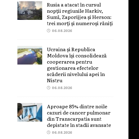
Rusia a atacat în cursul
nopții regiunile Harkiv,
Sumî, Zaporijjea și Herson:
trei morți și numeroși răniți
06.08.2026
Ucraina și Republica
Moldova își consolidează
cooperarea pentru
gestionarea efectelor
scăderii nivelului apei în
Nistru
06.08.2026
Aproape 85% dintre noile
cazuri de cancer pulmonar
din Transcarpatia sunt
depistate în stadii avansate
06.08.2026