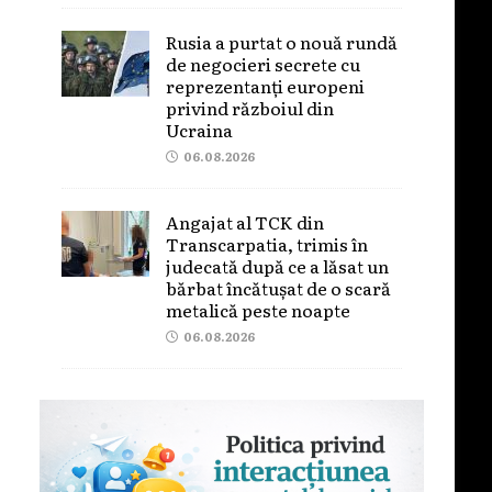
Rusia a purtat o nouă rundă
de negocieri secrete cu
reprezentanți europeni
privind războiul din
Ucraina
06.08.2026
Angajat al TCK din
Transcarpatia, trimis în
judecată după ce a lăsat un
bărbat încătușat de o scară
metalică peste noapte
06.08.2026