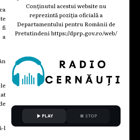
Conținutul acestui website nu
ca
reprezintă poziția oficială a
lte
Departamentului pentru Românii de
 fi
Pretutindeni
https://dprp.gov.ro/web/
 a
mân
ele
iat
de
PLAY
STOP
-l