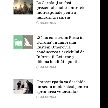
La Cernăuți au fost
prezentate noile contracte
motivaționale pentru
militarii ucraineni
06.08.2026
„Să nu construim Rusia în
Ucraina”: numirea lui
Rustem Umerov la
conducerea Serviciului de
Informații Externe și
dilema loialității politice
06.08.2026
Transcarpatia va deschide
un sediu modernizat pentru
sprijinirea veteranilor
06.08.2026