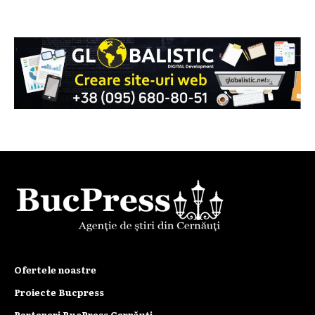
Ofertele noastre
Proiecte Bucpress
Parteneri BucPress Cernăuți