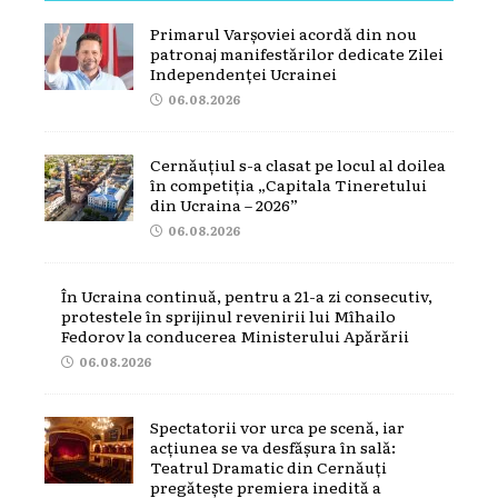
Primarul Varșoviei acordă din nou
patronaj manifestărilor dedicate Zilei
Independenței Ucrainei
06.08.2026
Cernăuțiul s-a clasat pe locul al doilea
în competiția „Capitala Tineretului
din Ucraina – 2026”
06.08.2026
În Ucraina continuă, pentru a 21-a zi consecutiv,
protestele în sprijinul revenirii lui Mîhailo
Fedorov la conducerea Ministerului Apărării
06.08.2026
Spectatorii vor urca pe scenă, iar
acțiunea se va desfășura în sală:
Teatrul Dramatic din Cernăuți
pregătește premiera inedită a