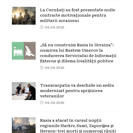
La Cernăuți au fost prezentate noile
contracte motivaționale pentru
militarii ucraineni
06.08.2026
„Să nu construim Rusia în Ucraina”:
numirea lui Rustem Umerov la
conducerea Serviciului de Informații
Externe și dilema loialității politice
06.08.2026
Transcarpatia va deschide un sediu
modernizat pentru sprijinirea
veteranilor
06.08.2026
Rusia a atacat în cursul nopții
regiunile Harkiv, Sumî, Zaporijjea și
Herson: trei morți și numeroși răniți