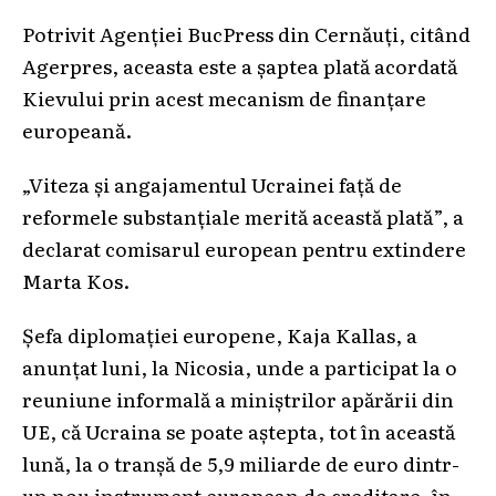
Potrivit Agenției BucPress din Cernăuți, citând
Agerpres, aceasta este a șaptea plată acordată
Kievului prin acest mecanism de finanțare
europeană.
„Viteza şi angajamentul Ucrainei faţă de
reformele substanţiale merită această plată”, a
declarat comisarul european pentru extindere
Marta Kos.
Șefa diplomației europene, Kaja Kallas, a
anunțat luni, la Nicosia, unde a participat la o
reuniune informală a miniștrilor apărării din
UE, că Ucraina se poate aștepta, tot în această
lună, la o tranșă de 5,9 miliarde de euro dintr-
un nou instrument european de creditare, în