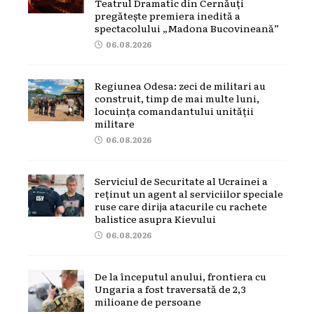
Teatrul Dramatic din Cernăuți
pregătește premiera inedită a
spectacolului „Madona Bucovineană”
06.08.2026
Regiunea Odesa: zeci de militari au
construit, timp de mai multe luni,
locuința comandantului unității
militare
06.08.2026
Serviciul de Securitate al Ucrainei a
reținut un agent al serviciilor speciale
ruse care dirija atacurile cu rachete
balistice asupra Kievului
06.08.2026
De la începutul anului, frontiera cu
Ungaria a fost traversată de 2,3
milioane de persoane