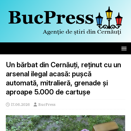
Un bărbat din Cernăuți, reținut cu un
arsenal ilegal acasă: pușcă
automată, mitralieră, grenade și
aproape 5.000 de cartușe
17.06.2026
BucPress