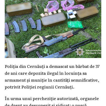
Poliția din Cernăuți a demascat un bărbat de 37
de ani care depozita ilegal în locuința sa
armament și muniție în cantități semnificative,
potrivit Poliției regiunii Cernăuți.
În urma unui percheziție autorizată, organele
de drept au descoperit și ridicat: o pușcă