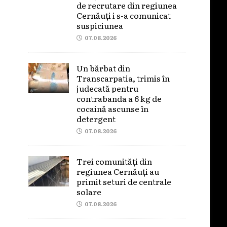
de recrutare din regiunea
Cernăuți i s-a comunicat
suspiciunea
07.08.2026
Un bărbat din
Transcarpatia, trimis în
judecată pentru
contrabanda a 6 kg de
cocaină ascunse în
detergent
07.08.2026
Trei comunități din
regiunea Cernăuți au
primit seturi de centrale
solare
07.08.2026