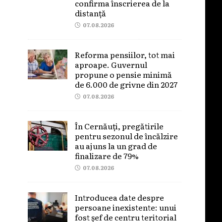
confirma înscrierea de la
distanță
07.08.2026
Reforma pensiilor, tot mai
aproape. Guvernul
propune o pensie minimă
de 6.000 de grivne din 2027
07.08.2026
În Cernăuți, pregătirile
pentru sezonul de încălzire
au ajuns la un grad de
finalizare de 79%
07.08.2026
Introducea date despre
persoane inexistente: unui
fost șef de centru teritorial