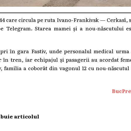
. 44 care circula pe ruta Ivano-Frankivsk — Cerkasî, 
pe Telegram. Starea mamei și a nou-născutului es
pri în gara Fastiv, unde personalul medical urma 
r în tren, iar echipajul și pasagerii au acordat fem
v, familia a coborât din vagonul 12 cu nou-născutul
BucPre
ibuie articolul