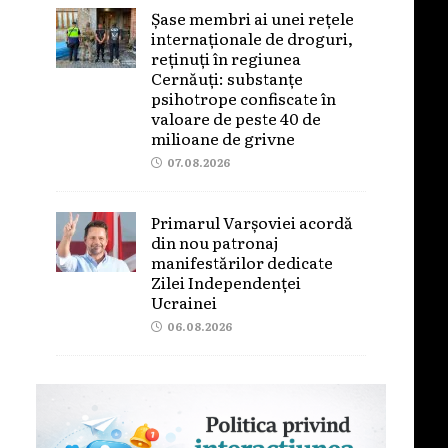
Șase membri ai unei rețele
internaționale de droguri,
reținuți în regiunea
Cernăuți: substanțe
psihotrope confiscate în
valoare de peste 40 de
milioane de grivne
07.08.2026
Primarul Varșoviei acordă
din nou patronaj
manifestărilor dedicate
Zilei Independenței
Ucrainei
06.08.2026