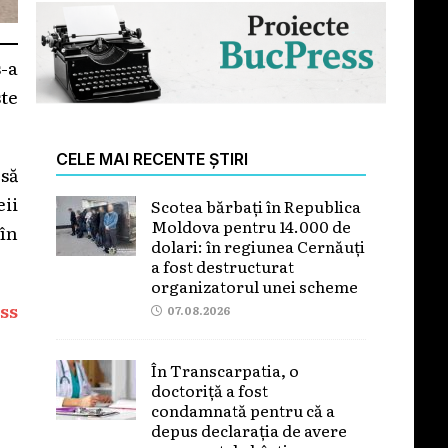
s-a
te
CELE MAI RECENTE ȘTIRI
să
eii
Scotea bărbați în Republica
Moldova pentru 14.000 de
 în
dolari: în regiunea Cernăuți
a fost destructurat
organizatorul unei scheme
ss
07.08.2026
În Transcarpatia, o
doctoriță a fost
condamnată pentru că a
depus declarația de avere