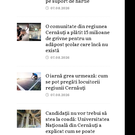
pe suport de hârtie
07.08.2026
O comunitate din regiunea
Cernăuți a plătit 15 milioane
de grivne pentru un
adăpost școlar care încă nu
există
07.08.2026
O iarnă grea urmează: cum
se pot pregăti locuitorii
regiunii Cernăuți
07.08.2026
Candidații nu vor trebui să
stea la coadă: Universitatea
Națională din Cernăuți a
explicat cum se poate