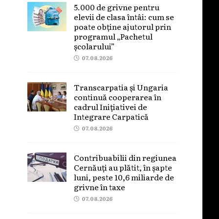
5.000 de grivne pentru
elevii de clasa întâi: cum se
poate obține ajutorul prin
programul „Pachetul
școlarului”
07.08.2026
Transcarpatia și Ungaria
continuă cooperarea în
cadrul Inițiativei de
Integrare Carpatică
07.08.2026
Contribuabilii din regiunea
Cernăuți au plătit, în șapte
luni, peste 10,6 miliarde de
grivne în taxe
07.08.2026