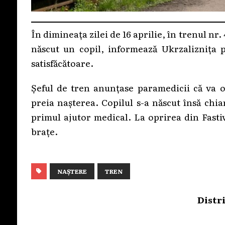
În dimineața zilei de 16 aprilie, în trenul nr
născut un copil, informează Ukrzaliznița 
satisfăcătoare.
Șeful de tren anunțase paramedicii că va o
preia nașterea. Copilul s-a născut însă chia
primul ajutor medical. La oprirea din Fasti
brațe.
NAȘTERE
TREN
Distr