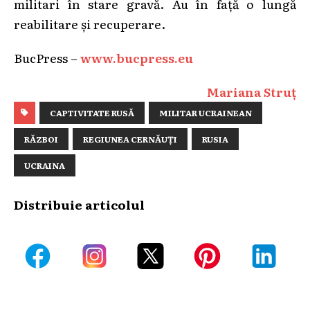
militari în stare gravă. Au în față o lungă
reabilitare și recuperare.
BucPress –
www.bucpress.eu
Mariana Struț
CAPTIVITATE RUSĂ
MILITAR UCRAINEAN
RĂZBOI
REGIUNEA CERNĂUȚI
RUSIA
UCRAINA
Distribuie articolul