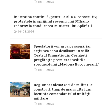
06.08.2026
În Ucraina continuă, pentru a 21-a zi consecutiv,
protestele în sprijinul revenirii lui Mîhailo
Fedorov la conducerea Ministerului Apărării
06.08.2026
Spectatorii vor urca pe scenă, iar
acțiunea se va desfășura în sală:
Teatrul Dramatic din Cernăuți
pregătește premiera inedită a
spectacolului „Madona Bucovineană”
06.08.2026
Regiunea Odesa: zeci de militari au
construit, timp de mai multe luni,
locuința comandantului unității
militare
06.08.2026