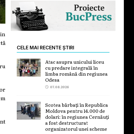
in
ctă
CELE MAI RECENTE ȘTIRI
Atac asupra unicului liceu
tru
cu predare integrală în
limba română din regiunea
Odesa
07.08.2026
or
pem
Scotea bărbați în Republica
Moldova pentru 14.000 de
dolari: în regiunea Cernăuți
unt
a fost destructurat
organizatorul unei scheme