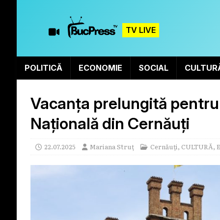
TV LIVE
POLITICĂ
ECONOMIE
SOCIAL
CULTUR
Vacanța prelungită pentru 
Națională din Cernăuți
22.07.2025
Mariana Struț
Cernăuți
,
CULTURĂ
,
E