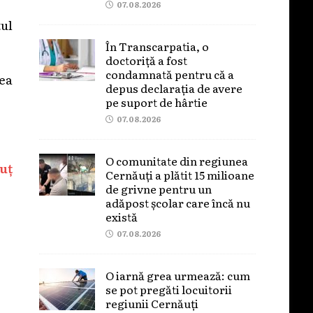
07.08.2026
tul
În Transcarpatia, o
doctoriță a fost
condamnată pentru că a
ea
depus declarația de avere
pe suport de hârtie
07.08.2026
O comunitate din regiunea
uț
Cernăuți a plătit 15 milioane
de grivne pentru un
adăpost școlar care încă nu
există
07.08.2026
O iarnă grea urmează: cum
se pot pregăti locuitorii
regiunii Cernăuți