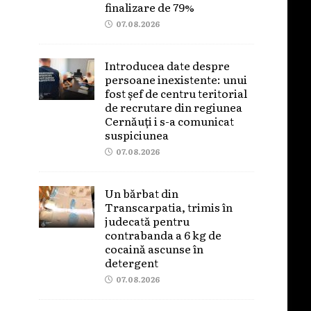
finalizare de 79%
07.08.2026
Introducea date despre
persoane inexistente: unui
fost șef de centru teritorial
de recrutare din regiunea
Cernăuți i s-a comunicat
suspiciunea
07.08.2026
Un bărbat din
Transcarpatia, trimis în
judecată pentru
contrabanda a 6 kg de
cocaină ascunse în
detergent
07.08.2026