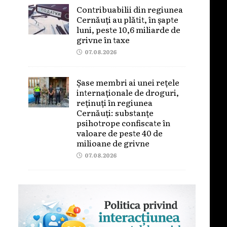
Contribuabilii din regiunea
Cernăuți au plătit, în șapte
luni, peste 10,6 miliarde de
grivne în taxe
07.08.2026
Șase membri ai unei rețele
internaționale de droguri,
reținuți în regiunea
Cernăuți: substanțe
psihotrope confiscate în
valoare de peste 40 de
milioane de grivne
07.08.2026