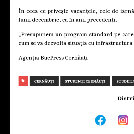
În ceea ce privește vacanțele, cele de iarnă
lunii decembrie, ca în anii precedenți.
„Presupunem un program standard pe care u
cum se va dezvolta situația cu infrastructura 
Agenția BucPress Cernăuți
CERNĂUȚI
STUDENȚI CERNĂUȚI
STUDII L
Distr