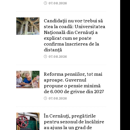
07.08.2026
Candidații nu vor trebui să
stea la coadă: Universitatea
Națională din Cernăuți a
explicat cum se poate
confirma înscrierea de la
distanță
07.08.2026
Reforma pensiilor, tot mai
aproape. Guvernul
propune o pensie minimă
de 6.000 de grivne din 2027
07.08.2026
În Cernăuți, pregătirile
pentru sezonul de încălzire
au ajuns la un grad de