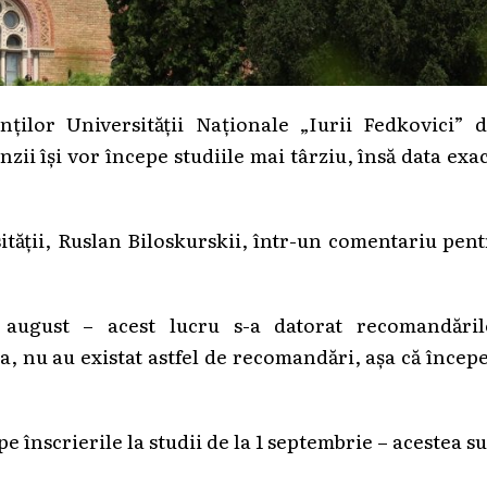
ților Universității Naționale „Iurii Fedkovici” d
ii își vor începe studiile mai târziu, însă data exa
sității, Ruslan Biloskurskii, într-un comentariu pen
 august – acest lucru s-a datorat recomandăril
ta, nu au existat astfel de recomandări, așa că înce
e înscrierile la studii de la 1 septembrie – acestea s