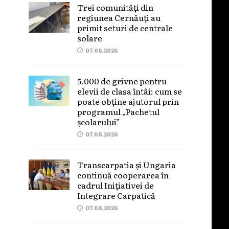
Trei comunități din
regiunea Cernăuți au
primit seturi de centrale
solare
07.08.2026
5.000 de grivne pentru
elevii de clasa întâi: cum se
poate obține ajutorul prin
programul „Pachetul
școlarului”
07.08.2026
Transcarpatia și Ungaria
continuă cooperarea în
cadrul Inițiativei de
Integrare Carpatică
07.08.2026