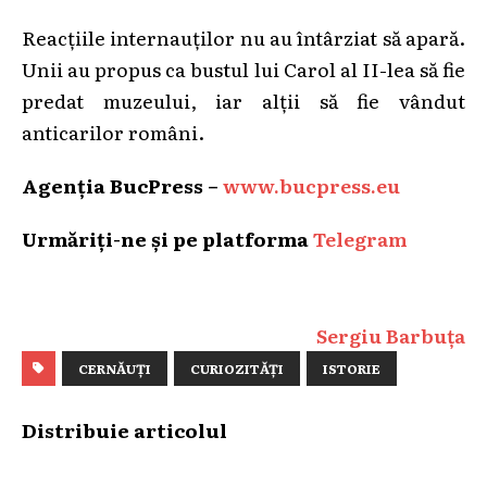
Reacțiile internauților nu au întârziat să apară.
Unii au propus ca bustul lui Carol al II-lea să fie
predat muzeului, iar alții să fie vândut
antic
a
rilor români.
Agenția BucPress –
www.bucpress.eu
Urmăriți-ne și pe platforma
Telegram
Sergiu Barbuța
CERNĂUȚI
CURIOZITĂȚI
ISTORIE
Distribuie articolul