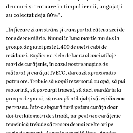
drumuri și trotuare în timpul iernii, angajații
au colectat deja 80%”.
„În fiecare zi am strâns și transportat câteva zeci de
tone de murdărie. Numai în luna martie am dus la
groapa de gunoi peste 1.400 de metri cubi de
reziduuri. Explic: un ciclu de lucru al unei utilaje
mari de curățenie, în cazul nostru mașina de
măturat și curățat IVECO, durează aproximativ
patru ore. Trebuie să umpli rezervorul cu apă, să pui
motorină, să parcurgi traseul, să duci murdăria la
groapa de gunoi, să reumpli utilajul și să ieși din nou
pe traseu. Într-o singură tură putem curăța doar
doi-trei kilometri de stradă, iar pentru o curățenie
temeinică trebuie să trecem de mai multe ori pe
același segment. Aceasta necesită timp. Așadar,