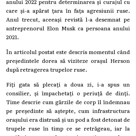
anului 2022 pentru determinarea şi curajul cu
care şi-a apărat ţara în faţa agresiunii ruse.
Anul trecut, aceeaşi revistă l-a desemnat pe
antreprenorul Elon Musk ca persoana anului
2021.
În articolul postat este descris momentul când
preşedintele dorea să viziteze oraşul Herson
după retragerea trupelor ruse.
Fiţi gata să plecaţi a doua zi, i-a spus un
consilier, şi împachetaţi o periuţă de dinţi.
Time descrie cum gărzile de corp îl îndemnau
pe preşedinte să aştepte, cum infrastructura
oraşului era distrusă şi un pod a fost detonat de
trupele ruse în timp ce se retrăgeau, iar la