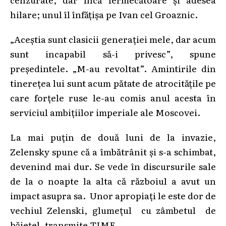
hilare; unul îl înfăţişa pe Ivan cel Groaznic.
„Aceştia sunt clasicii generaţiei mele, dar acum
sunt incapabil să-i privesc”, spune
preşedintele. „M-au revoltat”. Amintirile din
tinereţea lui sunt acum pătate de atrocităţile pe
care forţele ruse le-au comis anul acesta în
serviciul ambiţiilor imperiale ale Moscovei.
La mai puţin de două luni de la invazie,
Zelensky spune că a îmbătrânit şi s-a schimbat,
devenind mai dur. Se vede în discursurile sale
de la o noapte la alta că războiul a avut un
impact asupra sa. Unor apropiaţi le este dor de
vechiul Zelenski, glumeţul cu zâmbetul de
băieţel, transmite TIME.