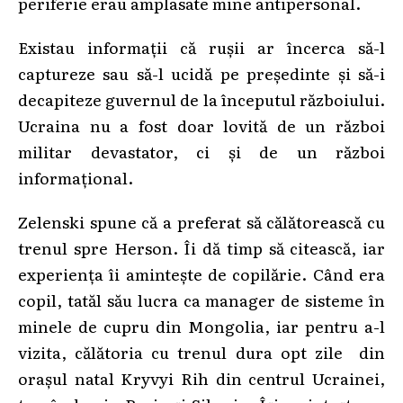
periferie erau amplasate mine antipersonal.
Existau informaţii că ruşii ar încerca să-l
captureze sau să-l ucidă pe preşedinte şi să-i
decapiteze guvernul de la începutul războiului.
Ucraina nu a fost doar lovită de un război
militar devastator, ci şi de un război
informaţional.
Zelenski spune că a preferat să călătorească cu
trenul spre Herson. Îi dă timp să citească, iar
experienţa îi aminteşte de copilărie. Când era
copil, tatăl său lucra ca manager de sisteme în
minele de cupru din Mongolia, iar pentru a-l
vizita, călătoria cu trenul dura opt zile din
oraşul natal Kryvyi Rih din centrul Ucrainei,