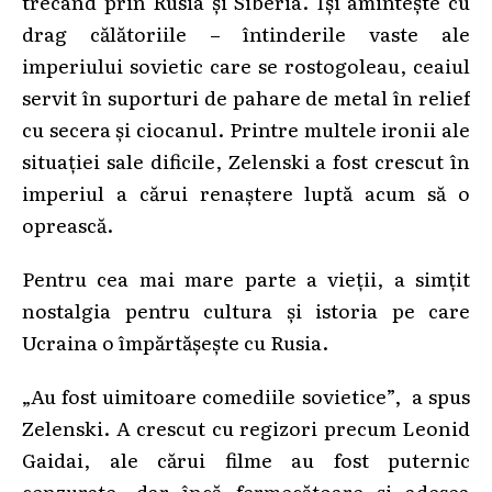
trecând prin Rusia şi Siberia. Îşi aminteşte cu
drag călătoriile – întinderile vaste ale
imperiului sovietic care se rostogoleau, ceaiul
servit în suporturi de pahare de metal în relief
cu secera şi ciocanul. Printre multele ironii ale
situaţiei sale dificile, Zelenski a fost crescut în
imperiul a cărui renaştere luptă acum să o
oprească.
Pentru cea mai mare parte a vieţii, a simţit
nostalgia pentru cultura şi istoria pe care
Ucraina o împărtăşeşte cu Rusia.
„Au fost uimitoare comediile sovietice”, a spus
Zelenski. A crescut cu regizori precum Leonid
Gaidai, ale cărui filme au fost puternic
cenzurate, dar încă fermecătoare şi adesea