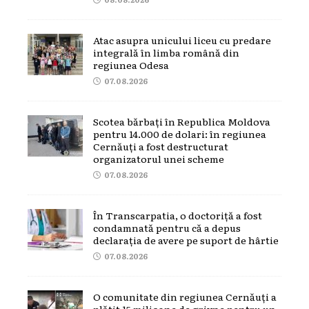
Atac asupra unicului liceu cu predare
integrală în limba română din
regiunea Odesa
07.08.2026
Scotea bărbați în Republica Moldova
pentru 14.000 de dolari: în regiunea
Cernăuți a fost destructurat
organizatorul unei scheme
07.08.2026
În Transcarpatia, o doctoriță a fost
condamnată pentru că a depus
declarația de avere pe suport de hârtie
07.08.2026
O comunitate din regiunea Cernăuți a
plătit 15 milioane de grivne pentru un