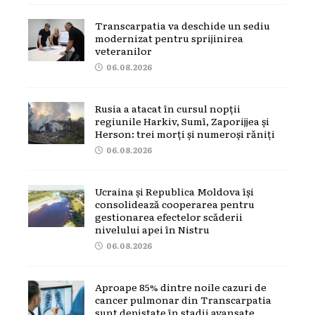
Transcarpatia va deschide un sediu
modernizat pentru sprijinirea
veteranilor
06.08.2026
Rusia a atacat în cursul nopții
regiunile Harkiv, Sumî, Zaporijjea și
Herson: trei morți și numeroși răniți
06.08.2026
Ucraina și Republica Moldova își
consolidează cooperarea pentru
gestionarea efectelor scăderii
nivelului apei în Nistru
06.08.2026
Aproape 85% dintre noile cazuri de
cancer pulmonar din Transcarpatia
sunt depistate în stadii avansate