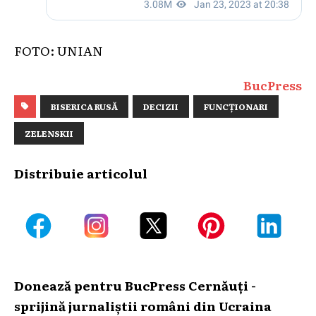
FOTO: UNIAN
BucPress
BISERICA RUSĂ
DECIZII
FUNCȚIONARI
ZELENSKII
Distribuie articolul
Donează pentru BucPress Cernăuți -
sprijină jurnaliștii români din Ucraina