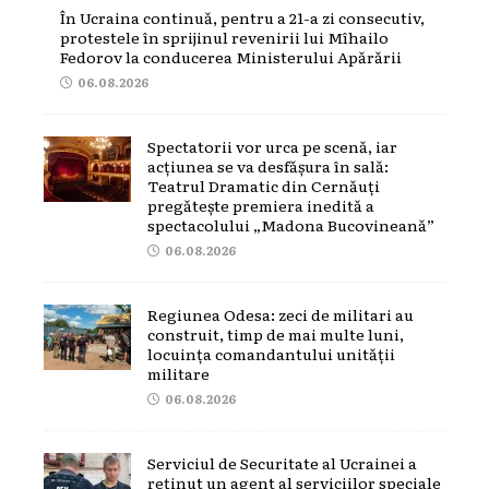
În Ucraina continuă, pentru a 21-a zi consecutiv,
protestele în sprijinul revenirii lui Mîhailo
Fedorov la conducerea Ministerului Apărării
06.08.2026
Spectatorii vor urca pe scenă, iar
acțiunea se va desfășura în sală:
Teatrul Dramatic din Cernăuți
pregătește premiera inedită a
spectacolului „Madona Bucovineană”
06.08.2026
Regiunea Odesa: zeci de militari au
construit, timp de mai multe luni,
locuința comandantului unității
militare
06.08.2026
Serviciul de Securitate al Ucrainei a
reținut un agent al serviciilor speciale