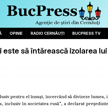
Ă
OPINIE
RADIO CERNĂUȚI
BUCPRESS TV
 este să întărească izolarea lui
clusiv pentru el însuși, încercând să divizeze lumea, 
a, inclusiv în societatea rusă”, a declarat președint