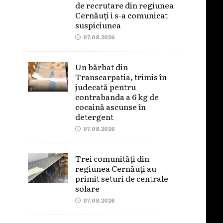
de recrutare din regiunea
Cernăuți i s-a comunicat
suspiciunea
07.08.2026
Un bărbat din
Transcarpatia, trimis în
judecată pentru
contrabanda a 6 kg de
cocaină ascunse în
detergent
07.08.2026
Trei comunități din
regiunea Cernăuți au
primit seturi de centrale
solare
07.08.2026