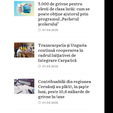
5.000 de grivne pentru
elevii de clasa întâi: cum se
poate obține ajutorul prin
programul „Pachetul
școlarului”
07.08.2026
Transcarpatia și Ungaria
continuă cooperarea în
cadrul Inițiativei de
Integrare Carpatică
07.08.2026
Contribuabilii din regiunea
Cernăuți au plătit, în șapte
luni, peste 10,6 miliarde de
grivne în taxe
07.08.2026