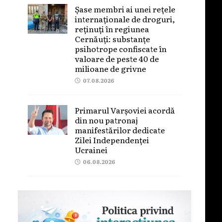
Șase membri ai unei rețele
internaționale de droguri,
reținuți în regiunea
Cernăuți: substanțe
psihotrope confiscate în
valoare de peste 40 de
milioane de grivne
07.08.2026
Primarul Varșoviei acordă
din nou patronaj
manifestărilor dedicate
Zilei Independenței
Ucrainei
06.08.2026