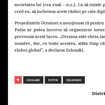
societatea lui (cea rusă – n.r.). Ca să existe 
cred eu, să încheiem acest război pe cale dipl
Președintele Ucrainei a menționat că pentru a
Putin ar putea încerca să organizeze invazii
prevenim acest lucru. „Ucraina este cheia (sec
noastre, dar, cu toate acestea, atâta timp c
război global”, a declarat Zelenski.
IZOLARE
PUTIN
ZELENSKI
Distr