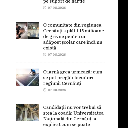
pe suport de hârtie
07.08.2026
O comunitate din regiunea
Cernăuți a plătit 15 milioane
de grivne pentru un
adăpost școlar care încă nu
există
07.08.2026
O iarnă grea urmează: cum
se pot pregăti locuitorii
regiunii Cernăuți
07.08.2026
Candidații nu vor trebui să
stea la coadă: Universitatea
Națională din Cernăuți a
explicat cum se poate