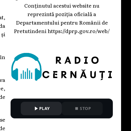
Conținutul acestui website nu
reprezintă poziția oficială a
at,
Departamentului pentru Românii de
uda
Pretutindeni
https://dprp.gov.ro/web/
 și
(în
 va
e,
 de
PLAY
STOP
 se
 de