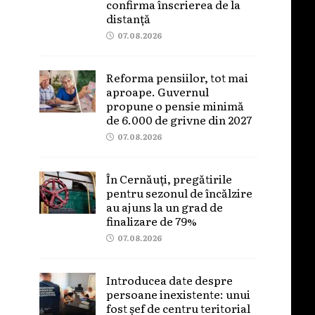
confirma înscrierea de la
distanță
07.08.2026
Reforma pensiilor, tot mai
aproape. Guvernul
propune o pensie minimă
de 6.000 de grivne din 2027
07.08.2026
În Cernăuți, pregătirile
pentru sezonul de încălzire
au ajuns la un grad de
finalizare de 79%
07.08.2026
Introducea date despre
persoane inexistente: unui
fost șef de centru teritorial