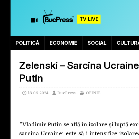
TV LIVE
POLITICĂ
ECONOMIE
SOCIAL
CULTUR
Zelenski – Sarcina Ucrainei
Putin
18.06.2024
BucPress
OPINIE
”Vladimir Putin se află în izolare și luptă ex
sarcina Ucrainei este să-i intensifice izolare