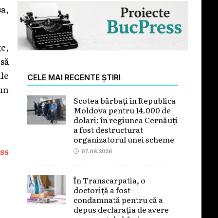
sa,
țe,
 să
ile
CELE MAI RECENTE ȘTIRI
 un
Scotea bărbați în Republica
Moldova pentru 14.000 de
dolari: în regiunea Cernăuți
a fost destructurat
organizatorul unei scheme
ss
07.08.2026
În Transcarpatia, o
doctoriță a fost
condamnată pentru că a
depus declarația de avere