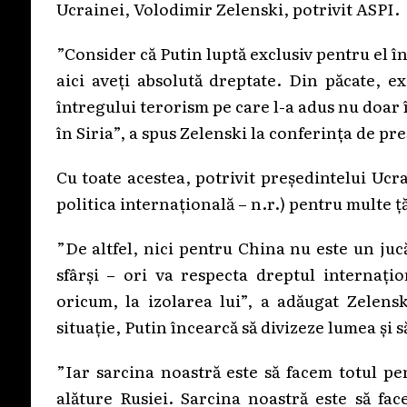
Ucrainei, Volodimir Zelenski, potrivit ASPI.
”Consider că Putin luptă exclusiv pentru el în
aici aveți absolută dreptate. Din păcate, e
întregului terorism pe care l-a adus nu doar în 
în Siria”, a spus Zelenski la conferința de pr
Cu toate acestea, potrivit președintelui Ucr
politica internațională – n.r.) pentru multe ță
”De altfel, nici pentru China nu este un jucă
sfârși – ori va respecta dreptul internați
oricum, la izolarea lui”, a adăugat Zelensk
situație, Putin încearcă să divizeze lumea și s
”Iar sarcina noastră este să facem totul pe
alăture Rusiei. Sarcina noastră este să fac