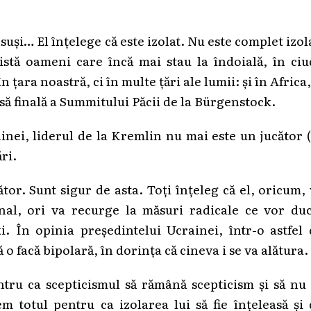
suși… El înțelege că este izolat. Nu este complet izol
xistă oameni care încă mai stau la îndoială, în ci
țara noastră, ci în multe țări ale lumii: și în Africa,
esă finală a Summitului Păcii de la Bürgenstock.
ainei, liderul de la Kremlin nu mai este un jucător 
ri.
tor. Sunt sigur de asta. Toți înțeleg că el, oricum,
onal, ori va recurge la măsuri radicale ce vor duc
i. În opinia președintelui Ucrainei, într-o astfel
ă o facă bipolară, în dorința că cineva i se va alătura.
ntru ca scepticismul să rămână scepticism și să nu
em totul pentru ca izolarea lui să fie înțeleasă și