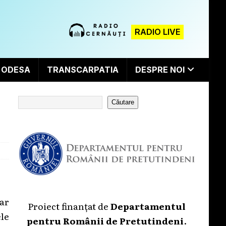
RADIO LIVE
ODESA
TRANSCARPATIA
DESPRE NOI
Căutare
iar
Proiect finanțat de
Departamentul
ele
pentru Românii de Pretutindeni
.