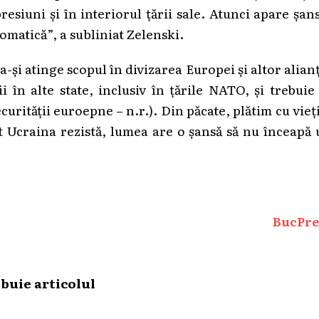
presiuni și în interiorul țării sale. Atunci apare șan
omatică”, a subliniat Zelenski.
-și atinge scopul în divizarea Europei și altor alian
 în alte state, inclusiv în țările NATO, și trebuie
urității euroepne – n.r.). Din păcate, plătim cu vieț
ât Ucraina rezistă, lumea are o șansă să nu înceapă
BucPre
ibuie articolul