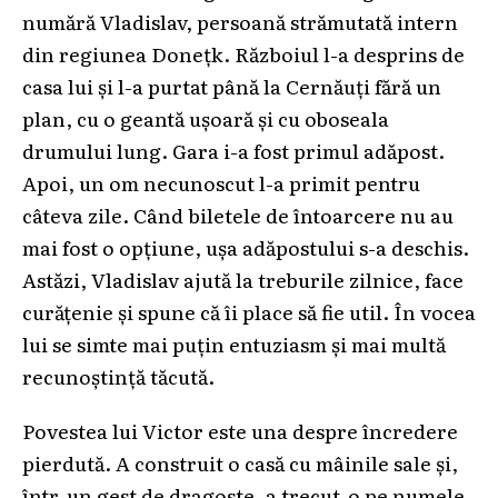
numără Vladislav, persoană strămutată intern
din regiunea Donețk. Războiul l-a desprins de
casa lui și l-a purtat până la Cernăuți fără un
plan, cu o geantă ușoară și cu oboseala
drumului lung. Gara i-a fost primul adăpost.
Apoi, un om necunoscut l-a primit pentru
câteva zile. Când biletele de întoarcere nu au
mai fost o opțiune, ușa adăpostului s-a deschis.
Astăzi, Vladislav ajută la treburile zilnice, face
curățenie și spune că îi place să fie util. În vocea
lui se simte mai puțin entuziasm și mai multă
recunoștință tăcută.
Povestea lui Victor este una despre încredere
pierdută. A construit o casă cu mâinile sale și,
într-un gest de dragoste, a trecut-o pe numele