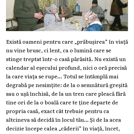
Există oameni pentru care „prăbușirea” în viață
nu vine brusc, ci lent, ca o lumină care se
stinge treptat într-o casă părăsită. Nu există un
calendar al eșecului profund, nici o oră precisă
la care viața se rupe… Totul se întâmplă mai
degrabă pe nesimțite: de la o semnătură greșită
sau o ușă închisă, de la un tren care pleacă fără
tine ori de la o boală care te ține departe de
propria casă, exact cât trebuie pentru ca
altcineva să decidă în locul tău… Și de la acea
decizie începe calea „căderii” în viață, încet,