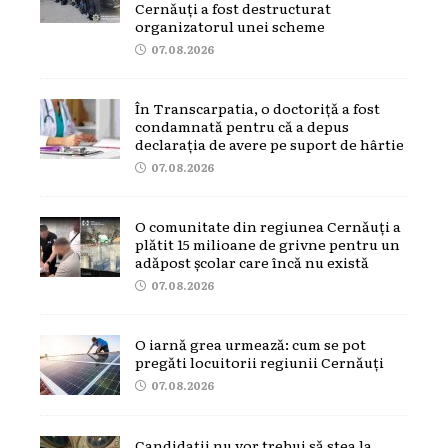
Cernăuți a fost destructurat
organizatorul unei scheme
07.08.2026
În Transcarpatia, o doctoriță a fost
condamnată pentru că a depus
declarația de avere pe suport de hârtie
07.08.2026
O comunitate din regiunea Cernăuți a
plătit 15 milioane de grivne pentru un
adăpost școlar care încă nu există
07.08.2026
O iarnă grea urmează: cum se pot
pregăti locuitorii regiunii Cernăuți
07.08.2026
Candidații nu vor trebui să stea la