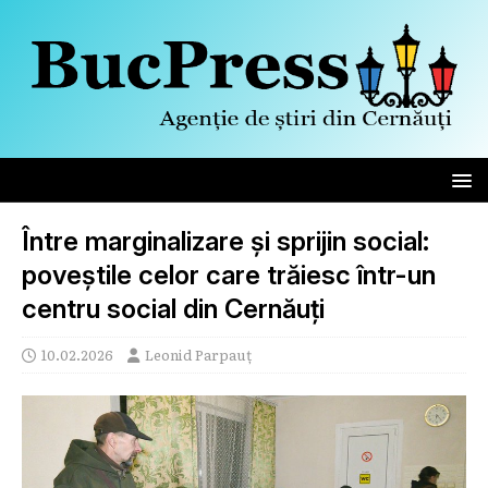
Între marginalizare și sprijin social:
poveștile celor care trăiesc într-un
centru social din Cernăuți
10.02.2026
Leonid Parpauț