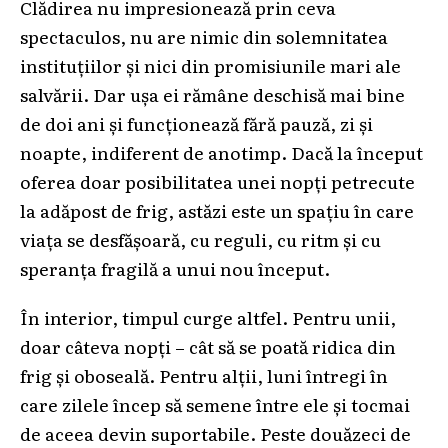
Clădirea nu impresionează prin ceva
spectaculos, nu are nimic din solemnitatea
instituțiilor și nici din promisiunile mari ale
salvării. Dar ușa ei rămâne deschisă mai bine
de doi ani și funcționează fără pauză, zi și
noapte, indiferent de anotimp. Dacă la început
oferea doar posibilitatea unei nopți petrecute
la adăpost de frig, astăzi este un spațiu în care
viața se desfășoară, cu reguli, cu ritm și cu
speranța fragilă a unui nou început.
În interior, timpul curge altfel. Pentru unii,
doar câteva nopți – cât să se poată ridica din
frig și oboseală. Pentru alții, luni întregi în
care zilele încep să semene între ele și tocmai
de aceea devin suportabile. Peste douăzeci de