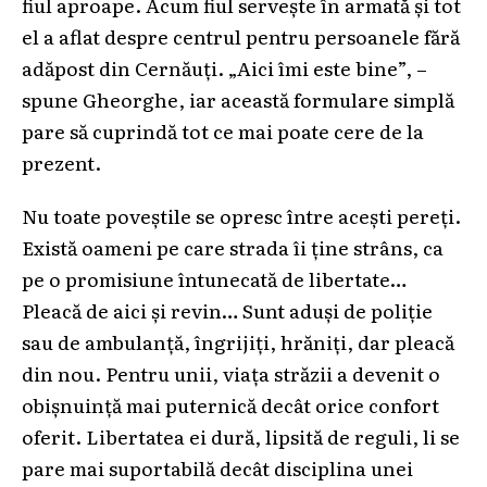
fiul aproape. Acum fiul servește în armată și tot
el a aflat despre centrul pentru persoanele fără
adăpost din Cernăuți. „Aici îmi este bine”, –
spune Gheorghe, iar această formulare simplă
pare să cuprindă tot ce mai poate cere de la
prezent.
Nu toate poveștile se opresc între acești pereți.
Există oameni pe care strada îi ține strâns, ca
pe o promisiune întunecată de libertate…
Pleacă de aici și revin… Sunt aduși de poliție
sau de ambulanță, îngrijiți, hrăniți, dar pleacă
din nou. Pentru unii, viața străzii a devenit o
obișnuință mai puternică decât orice confort
oferit. Libertatea ei dură, lipsită de reguli, li se
pare mai suportabilă decât disciplina unei