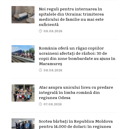
Noi reguli pentru internarea în
spitalele din Ucraina: trimiterea
medicului de familie nu mai este
suficientă
08.08.2026
România oferă un răgaz copiilor
ucraineni afectați de război: 30 de
copii din zone bombardate au ajuns în
Maramureș
08.08.2026
Atac asupra unicului liceu cu predare
integrală în limba română din
regiunea Odesa
07.08.2026
Scotea bărbați în Republica Moldova
pentru 14.000 de dolari: în regiunea