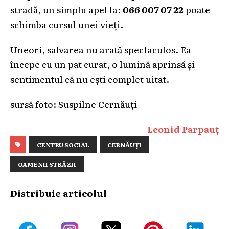
stradă, un simplu apel la:
066 007 07 22
poate
schimba cursul unei vieți.
Uneori, salvarea nu arată spectaculos. Ea
începe cu un pat curat, o lumină aprinsă și
sentimentul că nu ești complet uitat.
sursă foto: Suspilne Cernăuți
Leonid Parpauț
CENTRU SOCIAL
CERNĂUȚI
OAMENII STRĂZII
Distribuie articolul