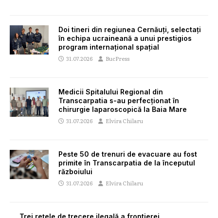
Doi tineri din regiunea Cernăuți, selectați
în echipa ucraineană a unui prestigios
program internațional spațial
31.07.2026
BucPress
Medicii Spitalului Regional din
Transcarpatia s-au perfecționat în
chirurgie laparoscopică la Baia Mare
31.07.2026
Elvira Chilaru
Peste 50 de trenuri de evacuare au fost
primite în Transcarpatia de la începutul
războiului
31.07.2026
Elvira Chilaru
Trei rețele de trecere ilegală a frontierei,