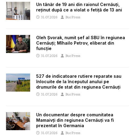
Un tânăr de 19 ani din raionul Cernăuți,
reținut după ce a violat o fetiță de 13 ani
31.07.2026
BucPress
Oleh Șvorak, numit șef al SBU în regiunea
Cernăuți; Mîhailo Petrov, eliberat din
funcție
31.07.2026
BucPress
527 de indicatoare rutiere reparate sau
înlocuite de la începutul anului pe
drumurile de stat din regiunea Cernăuți
31.07.2026
BucPress
Un documentar despre comunitatea
Mamaivți din regiunea Cernăuți va fi
prezentat în Germania
31.07.2026
BucPress