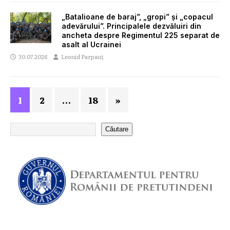
„Batalioane de baraj”, „gropi” și „copacul
adevărului”. Principalele dezvăluiri din
ancheta despre Regimentul 225 separat de
asalt al Ucrainei
30.07.2026
Leonid Parpauț
1
2
…
18
»
Căutare