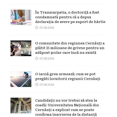
În Transcarpatia, o doctoriță a fost
condamnată pentru că a depus
declarația de avere pe suport de hârtie
07.08.2026
O comunitate din regiunea Cernăuți a
plătit 15 milioane de grivne pentru un
adăpost școlar care încă nu există
07.08.2026
O iarnă grea urmează: cum se pot
pregăti locuitorii regiunii Cernăuți
07.08.2026
Candidații nu vor trebui să stea la
coadă: Universitatea Națională din
Cernăuți a explicat cum se poate
confirma înscrierea de la distanță