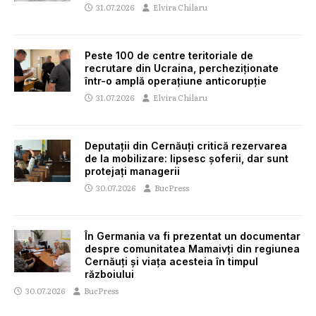
31.07.2026
Elvira Chilaru
Peste 100 de centre teritoriale de
recrutare din Ucraina, percheziționate
într-o amplă operațiune anticorupție
31.07.2026
Elvira Chilaru
Deputații din Cernăuți critică rezervarea
de la mobilizare: lipsesc șoferii, dar sunt
protejați managerii
30.07.2026
BucPress
În Germania va fi prezentat un documentar
despre comunitatea Mamaivți din regiunea
Cernăuți și viața acesteia în timpul
războiului
30.07.2026
BucPress