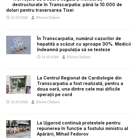
destructurate în Transcarpatia: până la 10.000 de
dolari pentru traversarea Tisei
31.07.2026
Elvira Chilaru
În Transcarpatia, numărul cazurilor de
hepatită a scăzut cu aproape 30%. Medicii
îndeamnă populația să se testeze
31.07.2026
Elvira Chilaru
La Centrul Regional de Cardiologie din
Transcarpatia a fost realizată, pentru a
doua oară, una dintre cele mai dificile
operații pe cord
31.07.2026
Elvira Chilaru
La Ujgorod continuă protestele pentru
repunerea în funcție a fostului ministru al
Apărării, Mihail Fedorov