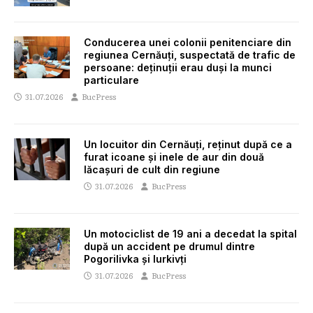
Conducerea unei colonii penitenciare din
regiunea Cernăuți, suspectată de trafic de
persoane: deținuții erau duși la munci
particulare
31.07.2026
BucPress
Un locuitor din Cernăuți, reținut după ce a
furat icoane și inele de aur din două
lăcașuri de cult din regiune
31.07.2026
BucPress
Un motociclist de 19 ani a decedat la spital
după un accident pe drumul dintre
Pogorilivka și Iurkivți
31.07.2026
BucPress