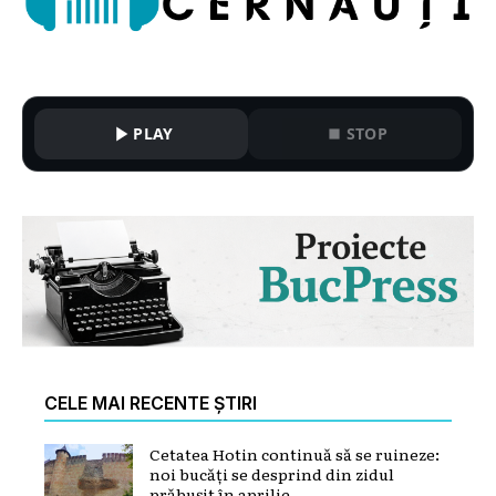
PLAY
STOP
CELE MAI RECENTE ȘTIRI
Cetatea Hotin continuă să se ruineze:
noi bucăți se desprind din zidul
prăbușit în aprilie