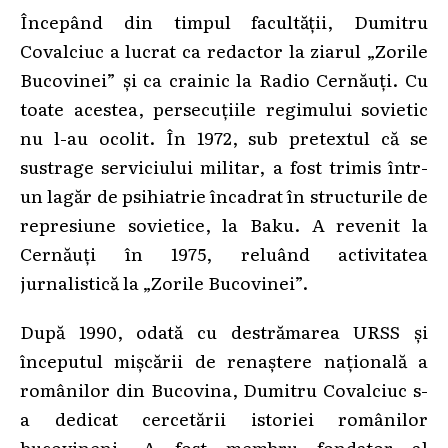
Începând din timpul facultății, Dumitru
Covalciuc a lucrat ca redactor la ziarul „Zorile
Bucovinei” și ca crainic la Radio Cernăuți. Cu
toate acestea, persecuțiile regimului sovietic
nu l-au ocolit. În 1972, sub pretextul că se
sustrage serviciului militar, a fost trimis într-
un lagăr de psihiatrie încadrat în structurile de
represiune sovietice, la Baku. A revenit la
Cernăuți în 1975, reluând activitatea
jurnalistică la „Zorile Bucovinei”.
După 1990, odată cu destrămarea URSS și
începutul mișcării de renaștere națională a
românilor din Bucovina, Dumitru Covalciuc s-
a dedicat cercetării istoriei românilor
bucovineni. A fost membru fondator al