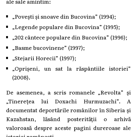
ale sale amintim:
„Povești și snoave din Bucovina” (1994);
„Legende populare din Bucovina” (1995);
„202 cântece populare din Bucovina” (1996);
„Basme bucovinene” (1997);
„Stejarii Horecii” (1997);
„Oprișeni, un sat la răspântiile istoriei”
(2008).
De asemenea, a scris romanele „Revolta” și
„Tinerețea lui Doxachi Hurmuzachi”. A
documentat deportările românilor în Siberia și
Kazahstan, lăsând posterității o arhivă
valoroasă despre aceste pagini dureroase ale
istoriei românești.