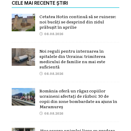
CELE MAI RECENTE ȘTIRI
Cetatea Hotin continuă să se ruineze:
noi bucăți se desprind din zidul
prăbușit în aprilie
08.08.2026
Noi reguli pentru internarea în
spitalele din Ucraina: trimiterea
medicului de familie nu mai este
suficientă
08.08.2026
România oferă un răgaz copiilor
ucraineni afectați de război: 30 de
copii din zone bombardate au ajuns în
Maramureș
08.08.2026
Atac asupra unicului liceu cu predare