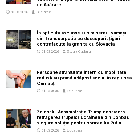
de Apărare
31.03.2026
BucPress
În opt cutii ascunse sub minereu, vameșii
din Transcarpatia au descoperit țigări
contrafăcute la granița cu Slovacia
31.03.2026
Elvira Chilaru
Persoane strămutate intern cu mobilitate
redusă au primit adăpost social în regiunea
Cernăuți
31.03.2026
BucPress
Zelenski: Administrația Trump considera
retragerea trupelor ucrainene din Donbas
singura soluție pentru oprirea lui Putin
31.03.2026
BucPress