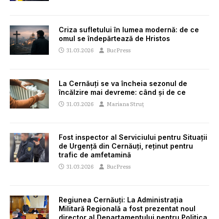
Criza sufletului în lumea modernă: de ce
omul se îndepărtează de Hristos
31.03.2026
BucPress
La Cernăuți se va încheia sezonul de
încălzire mai devreme: când și de ce
31.03.2026
Mariana Struț
Fost inspector al Serviciului pentru Situații
de Urgență din Cernăuți, reținut pentru
trafic de amfetamină
31.03.2026
BucPress
Regiunea Cernăuți: La Administrația
Militară Regională a fost prezentat noul
director al Departamentului pentru Politica