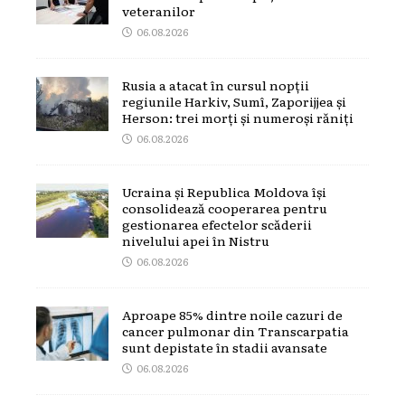
veteranilor
06.08.2026
Rusia a atacat în cursul nopții
regiunile Harkiv, Sumî, Zaporijjea și
Herson: trei morți și numeroși răniți
06.08.2026
Ucraina și Republica Moldova își
consolidează cooperarea pentru
gestionarea efectelor scăderii
nivelului apei în Nistru
06.08.2026
Aproape 85% dintre noile cazuri de
cancer pulmonar din Transcarpatia
sunt depistate în stadii avansate
06.08.2026