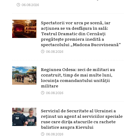
06.08.2026
Spectatorii vor urca pe scenă, iar
acțiunea se va desfășura în sală:
Teatrul Dramatic din Cernăuți
pregătește premiera inedită a
spectacolului „Madona Bucovineană”
06.08.2026
Regiunea Odesa: zeci de militari au
construit, timp de mai multe luni,
locuința comandantului unității
militare
06.08.2026
Serviciul de Securitate al Ucrainei a
reținut un agent al serviciilor speciale
ruse care dirija atacurile cu rachete
balistice asupra Kievului
06.08.2026