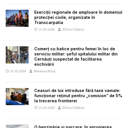
Exerciții regionale de amploare în domeniul
protecției civile, organizate în
Transcarpatia
31.03.2026
Elvira Chilaru
Comerț cu batice pentru femei în loc de
serviciu militar: șeful spitalului militar din
Cernăuți suspectat de facilitarea
eschivării
31.03.2026
Mariana Struț
Ceasuri de lux introduse fără taxe vamale:
funcționar reținut pentru „comision” de 5%
la trecerea frontierei
31.03.2026
Elvira Chilaru
O benzinărie și parcare: în apropierea