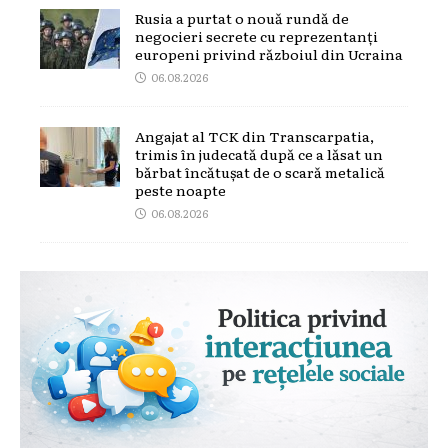
Rusia a purtat o nouă rundă de
negocieri secrete cu reprezentanți
europeni privind războiul din Ucraina
06.08.2026
Angajat al TCK din Transcarpatia,
trimis în judecată după ce a lăsat un
bărbat încătușat de o scară metalică
peste noapte
06.08.2026