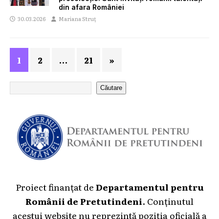
din afara României
30.03.2026
Mariana Struț
1
2
…
21
»
Căutare
Proiect finanțat de
Departamentul pentru
Românii de Pretutindeni
. Conținutul
acestui website nu reprezintă poziția oficială a