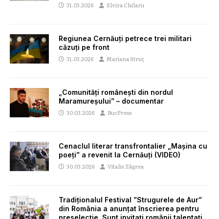
31.03.2026
Elvira Chilaru
Regiunea Cernăuți petrece trei militari
căzuți pe front
31.03.2026
Mariana Struț
„Comunități românești din nordul
Maramureșului” – documentar
30.03.2026
BucPress
Cenaclul literar transfrontalier „Mașina cu
poeți” a revenit la Cernăuți (VIDEO)
30.03.2026
Vitalie Zâgrea
Tradiționalul Festival ”Strugurele de Aur”
din România a anunțat înscrierea pentru
preselecție. Sunt invitați românii talentați