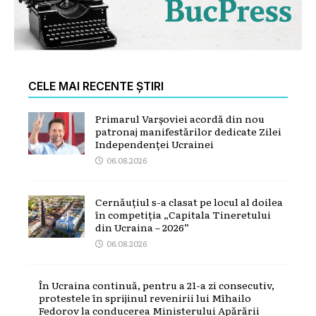
CELE MAI RECENTE ȘTIRI
Primarul Varșoviei acordă din nou
patronaj manifestărilor dedicate Zilei
Independenței Ucrainei
06.08.2026
Cernăuțiul s-a clasat pe locul al doilea
în competiția „Capitala Tineretului
din Ucraina – 2026”
06.08.2026
În Ucraina continuă, pentru a 21-a zi consecutiv,
protestele în sprijinul revenirii lui Mîhailo
Fedorov la conducerea Ministerului Apărării