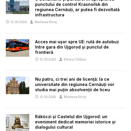
punctului de control Krasnoilsk din
regiunea Cernăuți, ar putea fi dezvoltată
infrastructura
31.03.2026
Mariana Struț
Acces mai ușor spre UE: rută de autobuz
între gara din Ujgorod și punctul de
frontieră
31.03.2026
Elvira Chilaru
Nu patru, ci trei ani de licență: la ce
universitate din regiunea Cernăuți vor
studia mai puțin absolvenții de liceu
31.03.2026
Mariana Struț
Rákóczi și Castelul din Ujgorod: un
eveniment dedicat memoriei istorice și
dialogului cultural