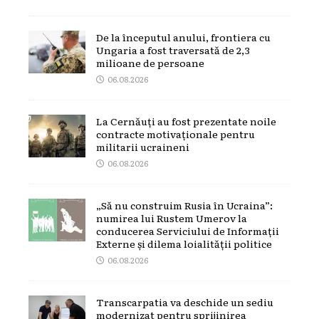
De la începutul anului, frontiera cu
Ungaria a fost traversată de 2,3
milioane de persoane
06.08.2026
La Cernăuți au fost prezentate noile
contracte motivaționale pentru
militarii ucraineni
06.08.2026
„Să nu construim Rusia în Ucraina”:
numirea lui Rustem Umerov la
conducerea Serviciului de Informații
Externe și dilema loialității politice
06.08.2026
Transcarpatia va deschide un sediu
modernizat pentru sprijinirea