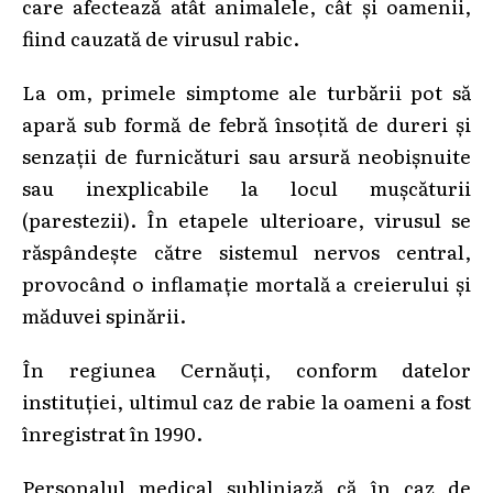
care afectează atât animalele, cât și oamenii,
fiind cauzată de virusul rabic.
La om, primele simptome ale turbării pot să
apară sub formă de febră însoțită de dureri și
senzații de furnicături sau arsură neobișnuite
sau inexplicabile la locul mușcăturii
(parestezii). În etapele ulterioare, virusul se
răspândește către sistemul nervos central,
provocând o inflamație mortală a creierului și
măduvei spinării.
În regiunea Cernăuți, conform datelor
instituției, ultimul caz de rabie la oameni a fost
înregistrat în 1990.
Personalul medical subliniază că în caz de