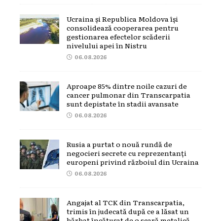
Ucraina și Republica Moldova își
consolidează cooperarea pentru
gestionarea efectelor scăderii
nivelului apei în Nistru
06.08.2026
Aproape 85% dintre noile cazuri de
cancer pulmonar din Transcarpatia
sunt depistate în stadii avansate
06.08.2026
Rusia a purtat o nouă rundă de
negocieri secrete cu reprezentanți
europeni privind războiul din Ucraina
06.08.2026
Angajat al TCK din Transcarpatia,
trimis în judecată după ce a lăsat un
bărbat încătușat de o scară metalică