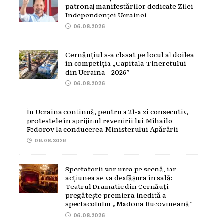
patronaj manifestărilor dedicate Zilei
Independenței Ucrainei
06.08.2026
Cernăuțiul s-a clasat pe locul al doilea
în competiția „Capitala Tineretului
din Ucraina – 2026”
06.08.2026
În Ucraina continuă, pentru a 21-a zi consecutiv,
protestele în sprijinul revenirii lui Mîhailo
Fedorov la conducerea Ministerului Apărării
06.08.2026
Spectatorii vor urca pe scenă, iar
acțiunea se va desfășura în sală:
Teatrul Dramatic din Cernăuți
pregătește premiera inedită a
spectacolului „Madona Bucovineană”
06.08.2026