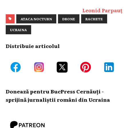
Leonid Parpauț
ATACA NOCTURN
DRONE
RACHETE
UCRAINA
Distribuie articolul
Donează pentru BucPress Cernăuți -
sprijină jurnaliștii români din Ucraina