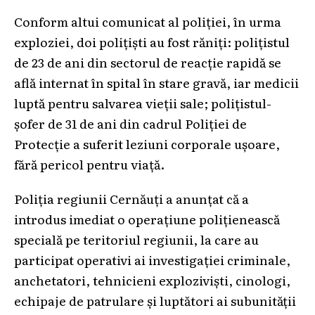
Conform altui comunicat al poliției, în urma
exploziei, doi polițiști au fost răniți: polițistul
de 23 de ani din sectorul de reacție rapidă se
află internat în spital în stare gravă, iar medicii
luptă pentru salvarea vieții sale; polițistul-
șofer de 31 de ani din cadrul Poliției de
Protecție a suferit leziuni corporale ușoare,
fără pericol pentru viață.
Poliția regiunii Cernăuți a anunțat că a
introdus imediat o operațiune polițienească
specială pe teritoriul regiunii, la care au
participat operativi ai investigației criminale,
anchetatori, tehnicieni exploziviști, cinologi,
echipaje de patrulare și luptători ai subunității