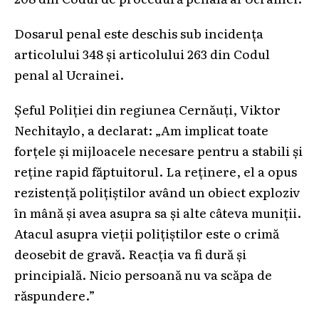
Dosarul penal este deschis sub incidența
articolului 348 și articolului 263 din Codul
penal al Ucrainei.
Șeful Poliției din regiunea Cernăuți, Viktor
Nechitaylo, a declarat: „Am implicat toate
forțele și mijloacele necesare pentru a stabili și
reține rapid făptuitorul. La reținere, el a opus
rezistență polițiștilor având un obiect exploziv
în mână și avea asupra sa și alte câteva muniții.
Atacul asupra vieții polițiștilor este o crimă
deosebit de gravă. Reacția va fi dură și
principială. Nicio persoană nu va scăpa de
răspundere.”