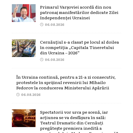
Primarul Varșoviei acordă din nou
patronaj manifestărilor dedicate Zilei
Independenței Ucrainei
06.08.2026
Cernăuțiul s-a clasat pe locul al doilea
în competiția „Capitala Tineretului
din Ucraina – 2026”
06.08.2026
În Ucraina continuă, pentru a 21-a zi consecutiv,
protestele în sprijinul revenirii lui Mîhailo
Fedorov la conducerea Ministerului Apărării
06.08.2026
Spectatorii vor urca pe scenă, iar
acțiunea se va desfășura în sală:
Teatrul Dramatic din Cernăuți
pregătește premiera inedită a