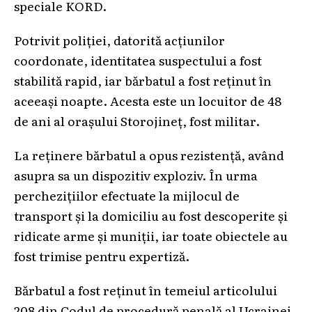
speciale KORD.
Potrivit poliției, datorită acțiunilor
coordonate, identitatea suspectului a fost
stabilită rapid, iar bărbatul a fost reținut în
aceeași noapte. Acesta este un locuitor de 48
de ani al orașului Storojineț, fost militar.
La reținere bărbatul a opus rezistență, având
asupra sa un dispozitiv exploziv. În urma
perchezițiilor efectuate la mijlocul de
transport și la domiciliu au fost descoperite și
ridicate arme și muniții, iar toate obiectele au
fost trimise pentru expertiză.
Bărbatul a fost reținut în temeiul articolului
208 din Codul de procedură penală al Ucrainei.