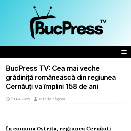
BucPress TV: Cea mai veche
grădiniță românească din regiunea
Cernăuți va împlini 158 de ani
18.04.2025
Vitalie Zâgrea
În comuna Ostrița, regiunea Cernăuți