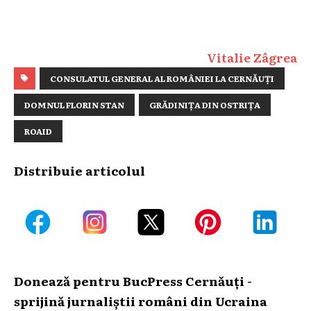
Vitalie Zâgrea
CONSULATUL GENERAL AL ROMÂNIEI LA CERNĂUȚI
DOMNUL FLORIN STAN
GRĂDINIȚA DIN OSTRIȚA
ROAID
Distribuie articolul
Donează pentru BucPress Cernăuți -
sprijină jurnaliștii români din Ucraina