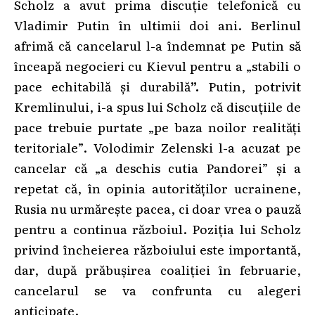
Scholz a avut prima discuție telefonică cu
Vladimir Putin în ultimii doi ani. Berlinul
afrimă că cancelarul l-a îndemnat pe Putin să
înceapă negocieri cu Kievul pentru a „stabili o
pace echitabilă și durabilă
”.
Putin, potrivit
Kremlinului, i-a spus lui Scholz că discuțiile de
pace trebuie purtate „pe baza noilor realități
teritoriale”. Volodimir Zelenski l-a acuzat pe
cancelar că „a deschis cutia Pandorei” și a
repetat că, în opinia autorităților ucrainene,
Rusia nu urmărește pacea, ci doar vrea o pauză
pentru a continua războiul. Poziția lui Scholz
privind încheierea războiului este importantă,
dar, după prăbușirea coaliției în februarie,
cancelarul se va confrunta cu alegeri
anticipate.