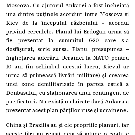
Moscova. Cu ajutorul Ankarei a fost încheiată
una dintre puținele acorduri între Moscova și
Kiev de la începutul războiului – acordul
privind cerealele. Planul lui Erdoğan urma să
fie prezentat la summitul G20 care s-a
desfășurat, scrie sursa. Planul presupunea –
înghețarea aderării Ucrainei la NATO pentru
10 ani (în schimbul acestui lucru, Kievul ar
urma să primească livrări militare) și crearea
unei zone demilitarizate în partea estică a
Donbasului, cu staționarea unui contingent de
pacificatori. Nu există o clairate dacă Ankara a
prezentat acest plan părților ruse și ucrainene.
China și Brazilia au și ele propriile planuri, iar
aceste țări au reușit deja să adune o coaliție