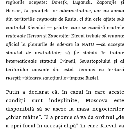
regiunile ocupate: Donețk, Lugansk, Zaporojie și
Herson, în granițele lor administrative, dar nu numai
din teritoriile capturate de Rusia, ci din cele aflate sub
controlul Kievului — printre care se numără centrele
regionale Herson și Zaporojie; Kievul trebuie să renunțe
oficial la planurile de aderare la NATO —să accepte
statutul de neutralitate; să fie stabilit în tratate
internationale statutul Crimeii, Sevastopolului și al
teritoriilor anexate din estul Ucrainei ca teritorii
rusești; r
idicarea sancțiunilor impuse Rusiei.
Putin a declarat că, în cazul în care aceste
condiții sunt îndeplinite, Moscova este
disponibilă să se așeze la masa negocierilor
„chiar mâine”. El a promis că va da ordinul „de
a opri focul în aceeași clipă” în care Kievul va