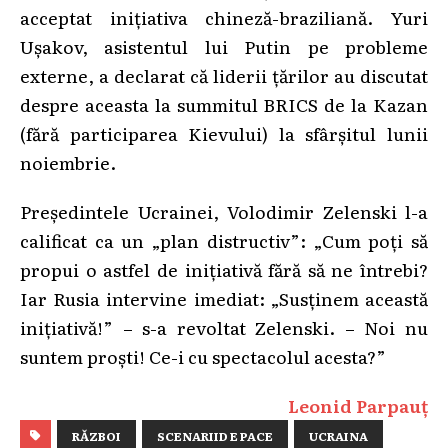
acceptat inițiativa chineză-braziliană. Yuri
Ușakov, asistentul lui Putin pe probleme
externe, a declarat că liderii țărilor au discutat
despre aceasta la summitul BRICS de la Kazan
(fără participarea Kievului) la sfârșitul lunii
noiembrie.
Președintele Ucrainei, Volodimir Zelenski l-a
calificat ca un „plan distructiv”: „Cum poți să
propui o astfel de inițiativă fără să ne întrebi?
Iar Rusia intervine imediat: „Susținem această
inițiativă!” – s-a revoltat Zelenski. – Noi nu
suntem proști! Ce-i cu spectacolul acesta?”
Leonid Parpauț
RĂZBOI
SCENARIID E PACE
UCRAINA