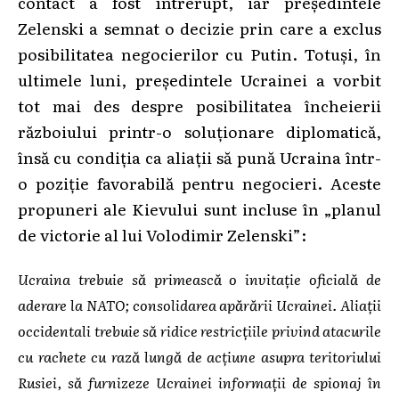
contact a fost întrerupt, iar președintele
Zelenski a semnat o decizie prin care a exclus
posibilitatea negocierilor cu Putin. Totuși, în
ultimele luni, președintele Ucrainei a vorbit
tot mai des despre posibilitatea încheierii
războiului printr-o soluționare diplomatică,
însă cu condiția ca aliații să pună Ucraina într-
o poziție favorabilă pentru negocieri. Aceste
propuneri ale Kievului sunt incluse în „planul
de victorie al lui Volodimir Zelenski”:
Ucraina trebuie să primească o invitație oficială de
aderare la NATO; consolidarea apărării Ucrainei. Aliații
occidentali trebuie să ridice restricțiile privind atacurile
cu rachete cu rază lungă de acțiune asupra teritoriului
Rusiei, să furnizeze Ucrainei informații de spionaj în