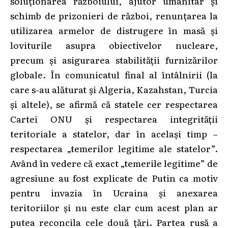
soluționarea războiului, ajutor umanitar și
schimb de prizonieri de război, renunțarea la
utilizarea armelor de distrugere în masă și
loviturile asupra obiectivelor nucleare,
precum și asigurarea stabilității furnizărilor
globale. În comunicatul final al întâlnirii (la
care s-au alăturat și Algeria, Kazahstan, Turcia
și altele), se afirmă că statele cer respectarea
Cartei ONU și respectarea integrității
teritoriale a statelor, dar în același timp –
respectarea „temerilor legitime ale statelor”.
Având în vedere că exact „temerile legitime” de
agresiune au fost explicate de Putin ca motiv
pentru invazia în Ucraina și anexarea
teritoriilor și nu este clar cum acest plan ar
putea reconcila cele două țări. Partea rusă a