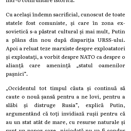
Cu același îndemn sacrificial, cunoscut de toate
statele fost comuniste, și care în zona ex-
sovietică s-a păstrat cultural și mai mult, Putin
a plâns din nou după dispariția URSS-ului.
Apoi a reluat teze marxiste despre exploatatori
și exploatați, a vorbit despre NATO ca despre o
alianță care amenință „statul oamenilor
pașnici”.
„Occidentul tot timpul căuta și continuă să
caute o nouă șansă pentru a ne lovi, pentru a
slăbi și distruge Rusia”, explică Putin,
argumentând că toți invidiază rușii pentru că
au un stat atât de mare, cu resurse naturale și
sunt un popor care „niciodată nu va fi condus