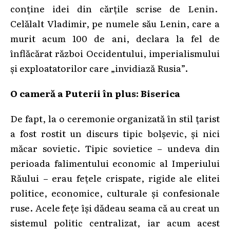
conține idei din cărțile scrise de Lenin.
Celălalt Vladimir, pe numele său Lenin, care a
murit acum 100 de ani, declara la fel de
înflăcărat război Occidentului, imperialismului
și exploatatorilor care „invidiază Rusia”.
O cameră a Puterii în plus: Biserica
De fapt, la o ceremonie organizată în stil țarist
a fost rostit un discurs tipic bolșevic, și nici
măcar sovietic. Tipic sovietice – undeva din
perioada falimentului economic al Imperiului
Răului – erau fețele crispate, rigide ale elitei
politice, economice, culturale și confesionale
ruse. Acele fețe își dădeau seama că au creat un
sistemul politic centralizat, iar acum acest