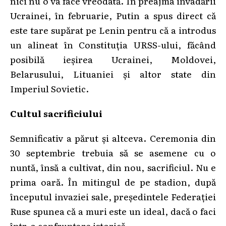
nici nu o va face vreodată. În preajma invadării
Ucrainei, în februarie, Putin a spus direct că
este tare supărat pe Lenin pentru că a introdus
un alineat în Constituția URSS-ului, făcând
posibilă ieșirea Ucrainei, Moldovei,
Belarusului, Lituaniei și altor state din
Imperiul Sovietic.
Cultul sacrificiului
Semnificativ a părut și altceva. Ceremonia din
30 septembrie trebuia să se asemene cu o
nuntă, însă a cultivat, din nou, sacrificiul. Nu e
prima oară. În mitingul de pe stadion, după
începutul invaziei sale, președintele Federației
Ruse spunea că a muri este un ideal, dacă o faci
într-o confruntare istorică.