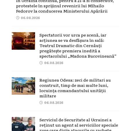
În Ucraina continuă, pentru a 21-a zi consecutiv,
protestele în sprijinul revenirii lui Mîhailo
Fedorov la conducerea Ministerului Apărării
06.08.2026
Spectatorii vor urca pe scenă, iar
acțiunea se va desfășura în sală:
Teatrul Dramatic din Cernăuți
pregătește premiera inedită a
spectacolului „Madona Bucovineană”
06.08.2026
Regiunea Odesa: zeci de militari au
construit, timp de mai multe luni,
locuința comandantului unității
militare
06.08.2026
Serviciul de Securitate al Ucrainei a
reținut un agent al serviciilor speciale
ruse care dirija atacurile cu rachete