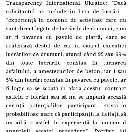
Transparency International Ukraine:
”
Dacă
solicitantul ar include în lista de lucrări –
”experiență în domenii de activitate care nu
sunt direct legate de lucrările de drumuri, cum
ar fi pavarea cu pavele de piatră, care se
realizează destul de rar în cadrul execuției
lucrărilor de drumuri, atunci când 95 sau 99%
din toate lucrările constau în turnarea
asfaltului, a amestecurilor de beton, iar 1 sau
5% din lucrări constau în pavarea cu pavele, ar
fi logic să se scoată în afara acestui contract
astfeld e lucrări sau să nu se impună această
cerință potențialilor participant. Există o
probabilitate mare că participanții la licitații să
nu aibă o astfel de experiență la momentul
anunțării acestei procedure”. Potrivit lui