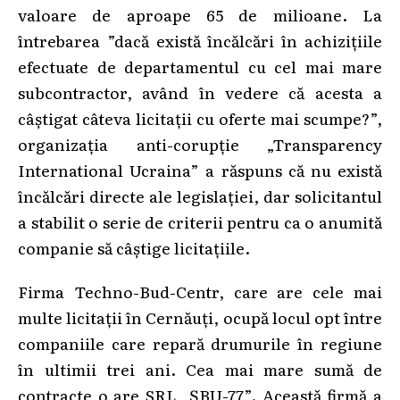
valoare de aproape 65 de milioane. La
întrebarea ”dacă există încălcări în achizițiile
efectuate de departamentul cu cel mai mare
subcontractor, având în vedere că acesta a
câștigat câteva licitații cu oferte mai scumpe?”,
organizația anti-corupție „Transparency
International Ucraina” a răspuns că nu există
încălcări directe ale legislației, dar solicitantul
a stabilit o serie de criterii pentru ca o anumită
companie să câștige licitațiile.
Firma Techno-Bud-Centr, care are cele mai
multe licitații în Cernăuți, ocupă locul opt între
companiile care repară drumurile în regiune
în ultimii trei ani. Cea mai mare sumă de
contracte o are SRL „ȘBU-77”. Această firmă a