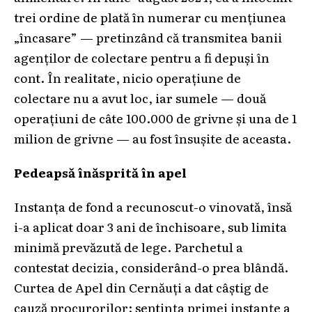
trei ordine de plată în numerar cu mențiunea
„încasare” — pretinzând că transmitea banii
agenților de colectare pentru a fi depuși în
cont. În realitate, nicio operațiune de
colectare nu a avut loc, iar sumele — două
operațiuni de câte 100.000 de grivne și una de 1
milion de grivne — au fost însuşite de aceasta.
Pedeapsă înăsprită în apel
Instanța de fond a recunoscut-o vinovată, însă
i-a aplicat doar 3 ani de închisoare, sub limita
minimă prevăzută de lege. Parchetul a
contestat decizia, considerând-o prea blândă.
Curtea de Apel din Cernăuți a dat câștig de
cauză procurorilor: sentința primei instanțe a