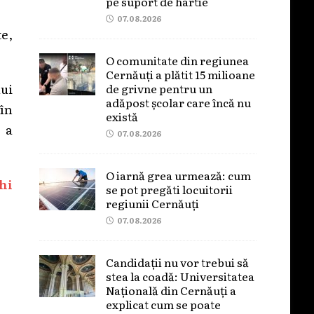
pe suport de hârtie
07.08.2026
te,
O comunitate din regiunea
Cernăuți a plătit 15 milioane
ui
de grivne pentru un
adăpost școlar care încă nu
în
există
 a
07.08.2026
O iarnă grea urmează: cum
hi
se pot pregăti locuitorii
regiunii Cernăuți
07.08.2026
Candidații nu vor trebui să
stea la coadă: Universitatea
Națională din Cernăuți a
explicat cum se poate