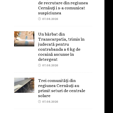
de recrutare din regiunea
Cernăuți i s-a comunicat
suspiciunea
07.08.2026
Un bărbat din
Transcarpatia, trimis în
judecată pentru
contrabanda a 6 kg de
cocaină ascunse în
detergent
07.08.2026
Trei comunități din
regiunea Cernăuți au
primit seturi de centrale
solare
07.08.2026