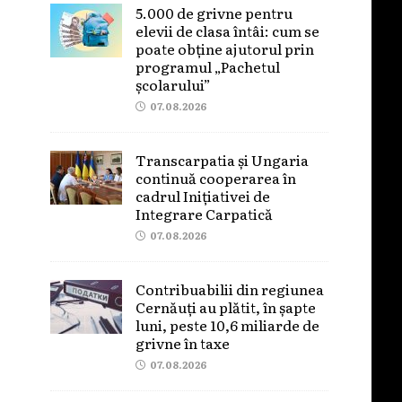
5.000 de grivne pentru
elevii de clasa întâi: cum se
poate obține ajutorul prin
programul „Pachetul
școlarului”
07.08.2026
Transcarpatia și Ungaria
continuă cooperarea în
cadrul Inițiativei de
Integrare Carpatică
07.08.2026
Contribuabilii din regiunea
Cernăuți au plătit, în șapte
luni, peste 10,6 miliarde de
grivne în taxe
07.08.2026