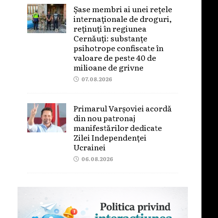
Șase membri ai unei rețele
internaționale de droguri,
reținuți în regiunea
Cernăuți: substanțe
psihotrope confiscate în
valoare de peste 40 de
milioane de grivne
07.08.2026
Primarul Varșoviei acordă
din nou patronaj
manifestărilor dedicate
Zilei Independenței
Ucrainei
06.08.2026