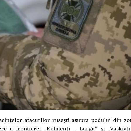
cințelor atacurilor rusești asupra podului din zo
re a frontierei „Kelmenți – Larga” și „Vașkivți