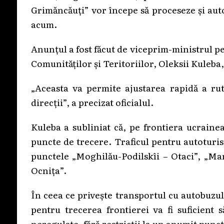
Grimăncăuţi” vor începe să proceseze și au
acum.
Anunțul a fost făcut de viceprim-ministrul p
Comunităților și Teritoriilor, Oleksii Kuleba
„Aceasta va permite ajustarea rapidă a ru
direcții”, a precizat oficialul.
Kuleba a subliniat că, pe frontiera ucrain
puncte de trecere. Traficul pentru autoturi
punctele „Moghilău-Podilskîi – Otaci”, „Mam
Ocnița”.
În ceea ce privește transportul cu autobuzul
pentru trecerea frontierei va fi suficient 
neregulate, fără restricții la un anumit punct