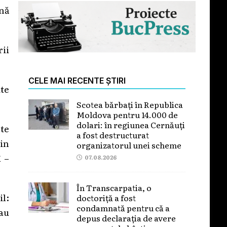
nă
rii
CELE MAI RECENTE ȘTIRI
te
Scotea bărbați în Republica
Moldova pentru 14.000 de
dolari: în regiunea Cernăuți
te
a fost destructurat
rin
organizatorul unei scheme
î –
07.08.2026
În Transcarpatia, o
il:
doctoriță a fost
condamnată pentru că a
sau
depus declarația de avere