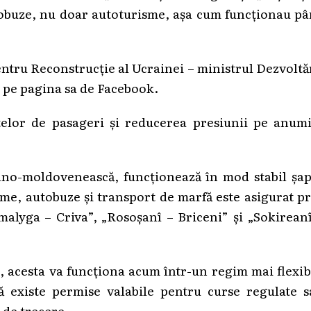
tobuze, nu doar autoturisme, așa cum funcționau pâ
entru Reconstrucție al Ucrainei – ministrul Dezvoltă
, pe pagina sa de Facebook.
telor de pasageri și reducerea presiunii pe anumi
eano-moldovenească, funcționează în mod stabil șap
sme, autobuze și transport de marfă este asigurat p
alyga – Criva”, „Rosoșanî – Briceni” și „Sokirean
, acesta va funcționa acum într-un regim mai flexib
să existe permise valabile pentru curse regulate 
 de trecere.