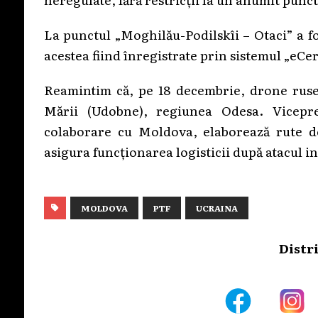
La punctul „Moghilău-Podilskîi – Otaci” a f
acestea fiind înregistrate prin sistemul „eCe
Reamintim că, pe 18 decembrie, drone ruseș
Mării (Udobne), regiunea Odesa. Vicepr
colaborare cu Moldova, elaborează rute de
asigura funcționarea logisticii după atacul i
MOLDOVA
PTF
UCRAINA
Distr