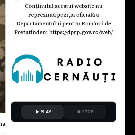
Conținutul acestui website nu
reprezintă poziția oficială a
Departamentului pentru Românii de
Pretutindeni
https://dprp.gov.ro/web/
PLAY
STOP
na
 –