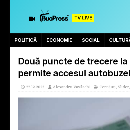
TV LIVE
POLITICĂ
ECONOMIE
SOCIAL
CULTUR
Două puncte de trecere la 
permite accesul autobuze
22.12.2025
Alexandru Vasilachi
Cernăuți
,
Slider