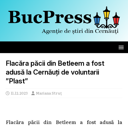
Flacăra păcii din Betleem a fost
adusă la Cernăuți de voluntarii
”Plast”
11.12.2023
Mariana Struț
Flacăra păcii din Betleem a fost adusă la