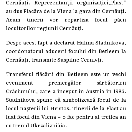
Cernăuți. Reprezentanții organizației„Plast”
au dus Flacăra de la Viena la gara din Cernăuți.
Acum tinerii vor repartiza focul păcii
locuitorilor regiunii Cernăuți.
Despe acest fapt a declarat Halina Stadnikova,
coordonatorul aducerii focului din Betleem la
Cernăuți, transmite Suspilne Cernivți.
Transferul flăcării din Betleem este un vechi
eveniment premergător sărbătoririi
Crăciunului, care a început în Austria în 1986.
Stadnikova spune că simbolizează focul de la
locul nașterii lui Hristos. Tinerii de la Plast au
luat focul din Viena – o fac pentru al treilea an
cu trenul Ukrzaliznîâia.