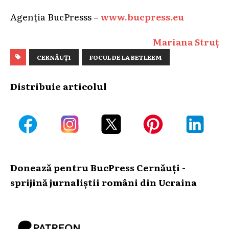
Agenția BucPresss –
www.bucpress.eu
Mariana Struț
CERNĂUȚI
FOCUL DE LA BETLEEM
Distribuie articolul
Donează pentru BucPress Cernăuți -
sprijină jurnaliștii români din Ucraina