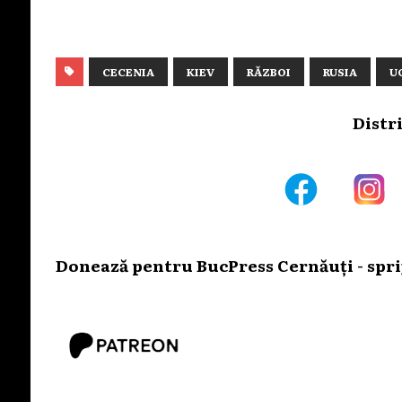
CECENIA
KIEV
RĂZBOI
RUSIA
U
Distr
Donează pentru BucPress Cernăuți - sprij