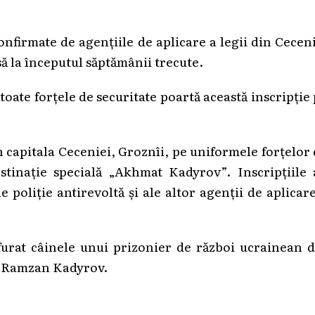
nfirmate de agențiile de aplicare a legii din Cecen
să la începutul săptămânii trecute.
 toate forțele de securitate poartă această inscripție
în capitala Ceceniei, Groznîi, pe uniformele forțelor
stinație specială „Akhmat Kadyrov”. Inscripțiile 
e poliție antirevoltă și ale altor agenții de aplicar
 furat câinele unui prizonier de război ucrainean 
i, Ramzan Kadyrov.