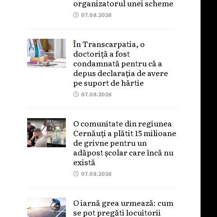
organizatorul unei scheme
07.08.2026
În Transcarpatia, o
doctoriță a fost
condamnată pentru că a
depus declarația de avere
pe suport de hârtie
07.08.2026
O comunitate din regiunea
Cernăuți a plătit 15 milioane
de grivne pentru un
adăpost școlar care încă nu
există
07.08.2026
O iarnă grea urmează: cum
se pot pregăti locuitorii