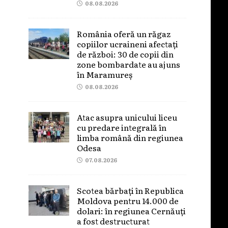
08.08.2026
România oferă un răgaz
copiilor ucraineni afectați
de război: 30 de copii din
zone bombardate au ajuns
în Maramureș
08.08.2026
Atac asupra unicului liceu
cu predare integrală în
limba română din regiunea
Odesa
07.08.2026
Scotea bărbați în Republica
Moldova pentru 14.000 de
dolari: în regiunea Cernăuți
a fost destructurat