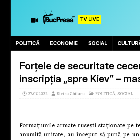
TV LIVE
POLITICĂ
ECONOMIE
SOCIAL
CULTUR
Forțele de securitate cec
inscripția „spre Kiev” – m
27.07.2022
Elvira Chilaru
POLITICĂ
,
SOCIAL
Formațiunile armate rusești staționate pe t
anumită unitate, au început să pună pe uni