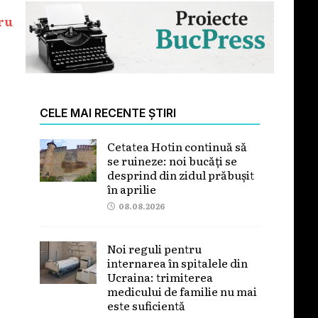
ru
CELE MAI RECENTE ȘTIRI
Cetatea Hotin continuă să
se ruineze: noi bucăți se
desprind din zidul prăbușit
în aprilie
08.08.2026
Noi reguli pentru
internarea în spitalele din
Ucraina: trimiterea
medicului de familie nu mai
este suficientă