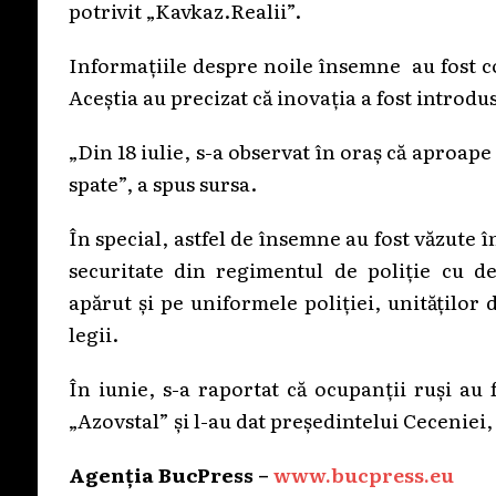
potrivit „Kavkaz.Realii”.
Informațiile despre noile însemne au fost co
Aceștia au precizat că inovația a fost introdu
„Din 18 iulie, s-a observat în oraș că aproape
spate”, a spus sursa.
În special, astfel de însemne au fost văzute 
securitate din regimentul de poliție cu de
apărut și pe uniformele poliției, unităților d
legii.
În iunie, s-a raportat că ocupanții ruși au
„Azovstal” și l-au dat președintelui Cecenie
Agenția BucPress –
www.bucpress.eu