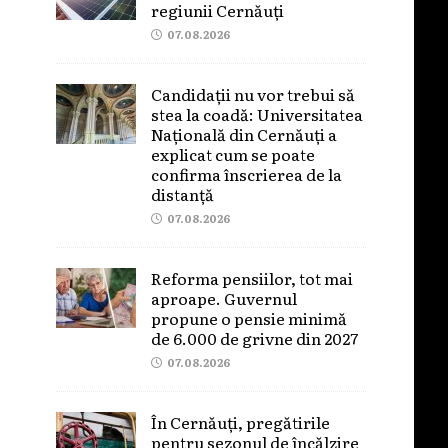
regiunii Cernăuți
07.08.2026
Candidații nu vor trebui să
stea la coadă: Universitatea
Națională din Cernăuți a
explicat cum se poate
confirma înscrierea de la
distanță
07.08.2026
Reforma pensiilor, tot mai
aproape. Guvernul
propune o pensie minimă
de 6.000 de grivne din 2027
07.08.2026
În Cernăuți, pregătirile
pentru sezonul de încălzire