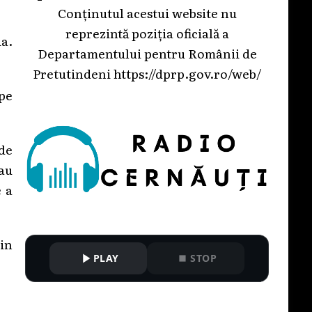
Conținutul acestui website nu
reprezintă poziția oficială a
ia.
Departamentului pentru Românii de
Pretutindeni
https://dprp.gov.ro/web/
 pe
 de
au
e a
din
PLAY
STOP