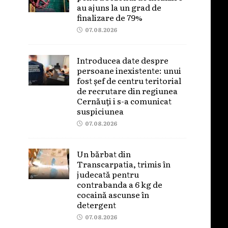
au ajuns la un grad de
finalizare de 79%
07.08.2026
Introducea date despre
persoane inexistente: unui
fost șef de centru teritorial
de recrutare din regiunea
Cernăuți i s-a comunicat
suspiciunea
07.08.2026
Un bărbat din
Transcarpatia, trimis în
judecată pentru
contrabanda a 6 kg de
cocaină ascunse în
detergent
07.08.2026