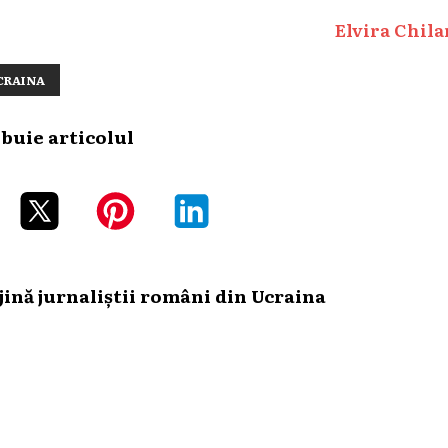
Elvira Chila
CRAINA
ibuie articolul
ină jurnaliștii români din Ucraina