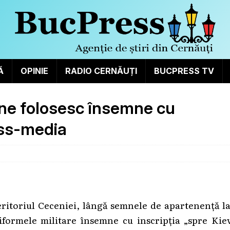
Ă
OPINIE
RADIO CERNĂUȚI
BUCPRESS TV
ene folosesc însemne cu
ass-media
eritoriul Ceceniei, lângă semnele de apartenență l
formele militare însemne cu inscripția „spre Kiev