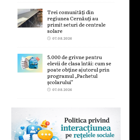
Trei comunități din
regiunea Cernăuți au
primit seturi de centrale
solare
07.08.2026
5.000 de grivne pentru
elevii de clasa întâi: cum se
poate obține ajutorul prin
programul „Pachetul
școlarului”
07.08.2026