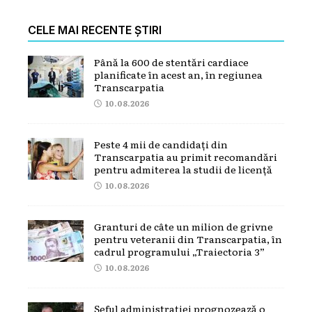
CELE MAI RECENTE ȘTIRI
Până la 600 de stentări cardiace
planificate în acest an, în regiunea
Transcarpatia
10.08.2026
Peste 4 mii de candidați din
Transcarpatia au primit recomandări
pentru admiterea la studii de licență
10.08.2026
Granturi de câte un milion de grivne
pentru veteranii din Transcarpatia, în
cadrul programului „Traiectoria 3”
10.08.2026
Șeful administrației prognozează o