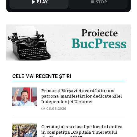
PLAY
STOP
CELE MAI RECENTE ȘTIRI
Primarul Varșoviei acordă din nou
patronaj manifestărilor dedicate Zilei
Independenței Ucrainei
06.08.2026
Cernăuțiul s-a clasat pe locul al doilea
în competiția „Capitala Tineretului