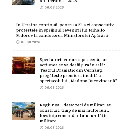
din Ucraina – 2026”
06.08.2026
În Ucraina continuă, pentru a 21-a zi consecutiv,
protestele în sprijinul revenirii lui Mîhailo
Fedorov la conducerea Ministerului Apărării
06.08.2026
Spectatorii vor urca pe scenă, iar
acțiunea se va desfășura în sală:
Teatrul Dramatic din Cernăuți
pregătește premiera inedită a
spectacolului „Madona Bucovineană”
06.08.2026
Regiunea Odesa: zeci de militari au
construit, timp de mai multe luni,
locuința comandantului unității
militare
06.08.2026