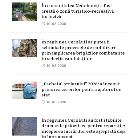
În comunitatea Nedoboivți a fost
creată o zonă turistico-recreativă
incluzivă
10.08.2026
În regiunea Cernăuți ar putea fi
schimbate procesele de mobilizare,
prin implicarea brigăzilor combatante
în selecția candidaților
10.08.2026
„Pachetul școlarului” 2026: a început
primirea cererilor pentru ajutorul de
stat
10.08.2026
În regiunea Cernăuți au fost stabilite
drumurile prioritare pentru reparație:
începerea lucrărilor este așteptată deja
în luna august