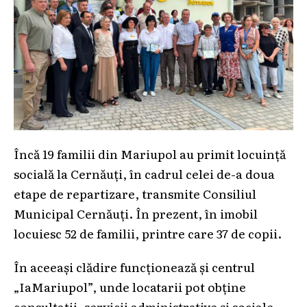
Încă 19 familii din Mariupol au primit locuință
socială la Cernăuți, în cadrul celei de-a doua
etape de repartizare, transmite Consiliul
Municipal Cernăuți. În prezent, în imobil
locuiesc 52 de familii, printre care 37 de copii.
În aceeași clădire funcționează și centrul
„IaMariupol”, unde locatarii pot obține
consultații, servicii administrative și sociale,