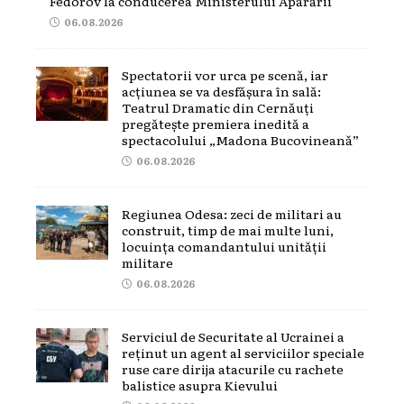
Fedorov la conducerea Ministerului Apărării
06.08.2026
Spectatorii vor urca pe scenă, iar
acțiunea se va desfășura în sală:
Teatrul Dramatic din Cernăuți
pregătește premiera inedită a
spectacolului „Madona Bucovineană”
06.08.2026
Regiunea Odesa: zeci de militari au
construit, timp de mai multe luni,
locuința comandantului unității
militare
06.08.2026
Serviciul de Securitate al Ucrainei a
reținut un agent al serviciilor speciale
ruse care dirija atacurile cu rachete
balistice asupra Kievului