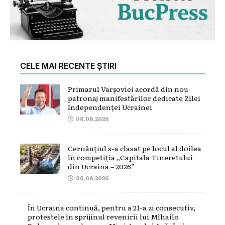
CELE MAI RECENTE ȘTIRI
Primarul Varșoviei acordă din nou
patronaj manifestărilor dedicate Zilei
Independenței Ucrainei
06.08.2026
Cernăuțiul s-a clasat pe locul al doilea
în competiția „Capitala Tineretului
din Ucraina – 2026”
06.08.2026
În Ucraina continuă, pentru a 21-a zi consecutiv,
protestele în sprijinul revenirii lui Mîhailo