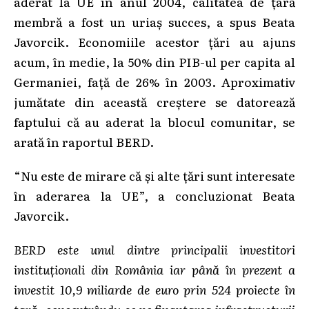
aderat la UE în anul 2004, calitatea de ţară
membră a fost un uriaş succes, a spus Beata
Javorcik. Economiile acestor ţări au ajuns
acum, în medie, la 50% din PIB-ul per capita al
Germaniei, faţă de 26% în 2003. Aproximativ
jumătate din această creştere se datorează
faptului că au aderat la blocul comunitar, se
arată în raportul BERD.
“Nu este de mirare că şi alte ţări sunt interesate
în aderarea la UE”, a concluzionat Beata
Javorcik.
BERD este unul dintre principalii investitori
instituţionali din România iar până în prezent a
investit 10,9 miliarde de euro prin 524 proiecte în
ţară, concentrându-se pe finanţarea infrastructurii