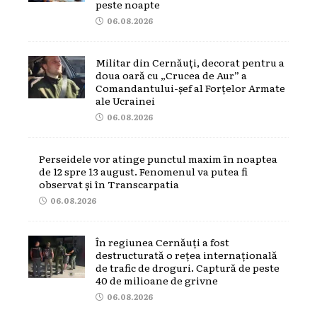
peste noapte
06.08.2026
Militar din Cernăuți, decorat pentru a
doua oară cu „Crucea de Aur” a
Comandantului-șef al Forțelor Armate
ale Ucrainei
06.08.2026
Perseidele vor atinge punctul maxim în noaptea
de 12 spre 13 august. Fenomenul va putea fi
observat și în Transcarpatia
06.08.2026
În regiunea Cernăuți a fost
destructurată o rețea internațională
de trafic de droguri. Captură de peste
40 de milioane de grivne
06.08.2026